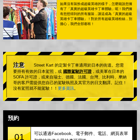
如果沒有裝扮成超級英雄的樣子，怎麼能說您擁
有了「真實的超級英雄卡丁車體驗」呢！我們擁
有您想得到的所有服裝，讓這成為「真實的超級
英雄卡丁車體驗」！對於所有超級英雄粉絲，別
擔心，我們全部都有！
注意
Street Kart 的定製卡丁車適用於日本的街道。您需
要持有有效的日本駕照，或
國際駕駛許可證
，或美軍在日本的
SOFA 許可證，或來自瑞士、德國、法國、台灣、比利時、摩納
哥的客戶需提供您自己的駕駛執照及其官方的日文翻譯。記住！
沒有駕照就不能駕駛！！
更多資訊
。
預約
可以通過Facebook、電子郵件、電話、網頁表單
01