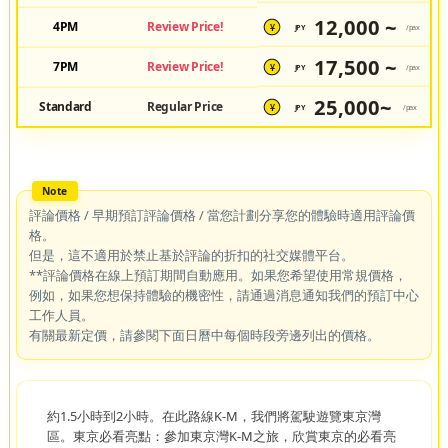
12,000 ~
4PM
Review Price!
JPY
/pax
¥
17,500 ~
7PM
Review Price!
JPY
/pax
¥
25,000~
Standard
Regular Price
JPY
/pax
¥
評論價格 / 早期預訂評論價格 / 當您計劃分享您的體驗時適用評論價
格。
但是，這不適用於禁止基於評論的折扣的社交媒體平台。
**評論價格在線上預訂期間自動應用。如果您希望使用常規價格，
例如，如果您想保持體驗的機密性，請通過消息通知我們的預訂中心
工作人員。
有關最新定價，請參閱下面日曆中每個時段旁邊列出的價格。
約1.5小時到2小時。在此路線K-M，我們將駕駛遊覽東京灣
區。東京必看亮點：參加東京灣K-M之旅，欣賞東京的必看亮