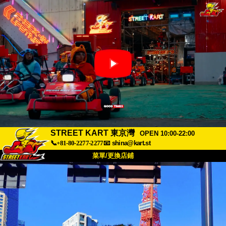
STREET KART 東京灣
OPEN 10:00-22:00
📞+81-80-2277-2277
📧
shina@kart.st
菜單/更換店鋪
首頁
關於我們
規格
價格
交通資訊
顧客評價
常見問題