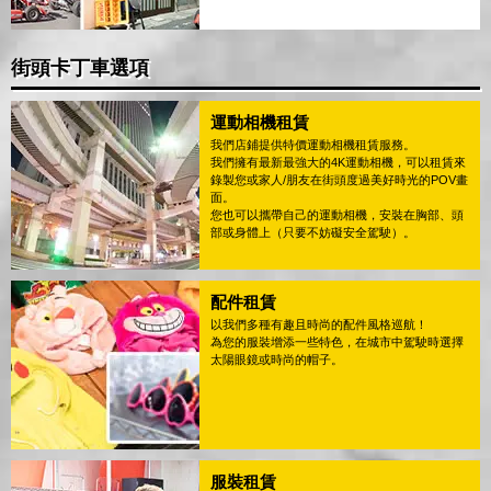
街頭卡丁車選項
運動相機租賃
我們店鋪提供特價運動相機租賃服務。
我們擁有最新最強大的4K運動相機，可以租賃來
錄製您或家人/朋友在街頭度過美好時光的POV畫
面。
您也可以攜帶自己的運動相機，安裝在胸部、頭
部或身體上（只要不妨礙安全駕駛）。
配件租賃
以我們多種有趣且時尚的配件風格巡航！
為您的服裝增添一些特色，在城市中駕駛時選擇
太陽眼鏡或時尚的帽子。
服裝租賃