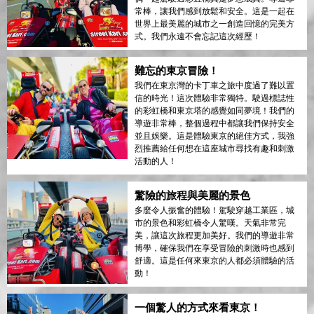
常棒，讓我們感到放鬆和安全。這是一起在
世界上最美麗的城市之一創造回憶的完美方
式。我們永遠不會忘記這次經歷！
難忘的東京冒險！
我們在東京灣的卡丁車之旅中度過了難以置
信的時光！這次體驗非常獨特。駛過標誌性
的彩虹橋和東京塔的感覺如同夢境！我們的
導遊非常棒，整個過程中都讓我們保持安全
並且娛樂。這是體驗東京的絕佳方式，我強
烈推薦給任何想在這座城市尋找有趣和刺激
活動的人！
驚險的旅程與美麗的景色
多麼令人振奮的體驗！駕駛穿越工業區，城
市的景色和彩虹橋令人驚嘆。天氣非常完
美，讓這次旅程更加美好。我們的導遊非常
博學，確保我們在享受冒險的刺激時也感到
舒適。這是任何來東京的人都必須體驗的活
動！
一個驚人的方式來看東京！