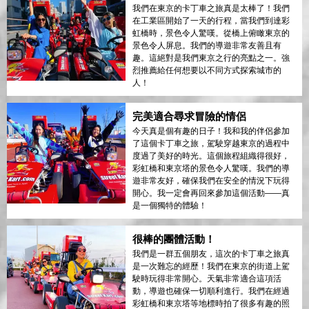
我們在東京的卡丁車之旅真是太棒了！我們
在工業區開始了一天的行程，當我們到達彩
虹橋時，景色令人驚嘆。從橋上俯瞰東京的
景色令人屏息。我們的導遊非常友善且有
趣。這絕對是我們東京之行的亮點之一。強
烈推薦給任何想要以不同方式探索城市的
人！
完美適合尋求冒險的情侶
今天真是個有趣的日子！我和我的伴侶參加
了這個卡丁車之旅，駕駛穿越東京的過程中
度過了美好的時光。這個旅程組織得很好，
彩虹橋和東京塔的景色令人驚嘆。我們的導
遊非常友好，確保我們在安全的情況下玩得
開心。我一定會再回來參加這個活動——真
是一個獨特的體驗！
很棒的團體活動！
我們是一群五個朋友，這次的卡丁車之旅真
是一次難忘的經歷！我們在東京的街道上駕
駛時玩得非常開心。天氣非常適合這項活
動，導遊也確保一切順利進行。我們在經過
彩虹橋和東京塔等地標時拍了很多有趣的照