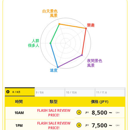
8 / 8月
9 / 9月
10 / 10月
11 / 11月
時間
類型
價格 (JPY)
FLASH SALE REVIEW
8,500 ~
10AM
JPY
/pax
¥
PRICE!
FLASH SALE REVIEW
7,500 ~
1PM
JPY
/pax
¥
PRICE!