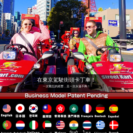
公司
預訂
更換店鋪
東京 品川 #1
東京 秋葉原 #1
東京 秋葉原 #2
東京 澀谷
東京 澀谷分店
東京灣
東京 淺草
大阪
沖繩
在東京駕駛街頭卡丁車！
一次難忘的經歷，且一次永遠不夠！