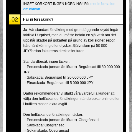
INGET KÖRKORT INGEN KÖRNING!! För
mer information
om körkort
.
02
Har ni försäkring?
Ja. Vår standardförsäkring med grundläggande skydd ingår
faktiskt i turpriset, men du måste betala en självrisk om det
uppstår skador på gokarten på grund av kollisioner, repor,
hårdhänt körning eller olyckor. Självrisken på 50 000
JPY/fordon faktureras direkt efter turen.
Standardförsäkringen täcker:
・Personskada (annan än förare): Begränsad till 80 000 000
JPY
・Sakskada: Begränsad till 20 000 000 JPY
・Förarskada: Begränsad till 5 000 000 JPY
Därför rekommenderar vi starkt våra värdefulla kunder att
välja den heltäckande försäkringen när de bokar online eller
i butiken mot en extra avgift.
Den heltäckande försäkringen täcker:
・Personskada (annan än förare): Obegränsad
・Sakskada: Obegränsad
・Gokartskada: Obegränsad