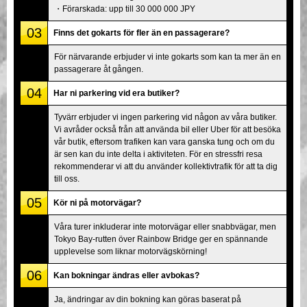
・Förarskada: upp till 30 000 000 JPY
03
Finns det gokarts för fler än en passagerare?
För närvarande erbjuder vi inte gokarts som kan ta mer än en
passagerare åt gången.
04
Har ni parkering vid era butiker?
Tyvärr erbjuder vi ingen parkering vid någon av våra butiker.
Vi avråder också från att använda bil eller Uber för att besöka
vår butik, eftersom trafiken kan vara ganska tung och om du
är sen kan du inte delta i aktiviteten. För en stressfri resa
rekommenderar vi att du använder kollektivtrafik för att ta dig
till oss.
05
Kör ni på motorvägar?
Våra turer inkluderar inte motorvägar eller snabbvägar, men
Tokyo Bay-rutten över Rainbow Bridge ger en spännande
upplevelse som liknar motorvägskörning!
06
Kan bokningar ändras eller avbokas?
Ja, ändringar av din bokning kan göras baserat på