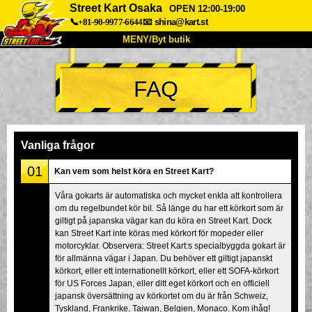
Street Kart Osaka
OPEN 12:00-19:00
📞+81-90-9977-6644
📧
shina@kart.st
MENY/Byt butik
HEM
FAQ
Om oss
Specifikationer
Pris
Hitta hit
Röster
FAQ
Företag
Boka
Vanliga frågor
Byt butik
01
Kan vem som helst köra en Street Kart?
Tokyo Shinagawa
Tokyo Akihabara#1
Våra gokarts är automatiska och mycket enkla att kontrollera
om du regelbundet kör bil. Så länge du har ett körkort som är
Tokyo Akihabara#2
Tokyo Shibuya
giltigt på japanska vägar kan du köra en Street Kart. Dock
Tokyo Shibuya Annex
Tokyo Bay
kan Street Kart inte köras med körkort för mopeder eller
motorcyklar. Observera: Street Kart:s specialbyggda gokart är
Tokyo Asakusa
Osaka
för allmänna vägar i Japan. Du behöver ett giltigt japanskt
körkort, eller ett internationellt körkort, eller ett SOFA-körkort
Okinawa
för US Forces Japan, eller ditt eget körkort och en officiell
japansk översättning av körkortet om du är från Schweiz,
Tyskland, Frankrike, Taiwan, Belgien, Monaco. Kom ihåg!