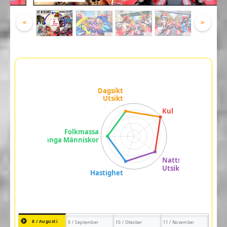
<
>
8 / Augusti
9 / September
10 / Oktober
11 / November