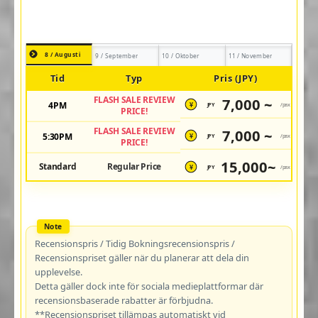
8 / Augusti
9 / September
10 / Oktober
11 / November
Tid
Typ
Pris (JPY)
FLASH SALE REVIEW
7,000 ~
4PM
JPY
/pax
¥
PRICE!
FLASH SALE REVIEW
7,000 ~
5:30PM
JPY
/pax
¥
PRICE!
15,000~
Standard
Regular Price
JPY
/pax
¥
Recensionspris / Tidig Bokningsrecensionspris /
Recensionspriset gäller när du planerar att dela din
upplevelse.
Detta gäller dock inte för sociala medieplattformar där
recensionsbaserade rabatter är förbjudna.
**Recensionspriset tillämpas automatiskt vid