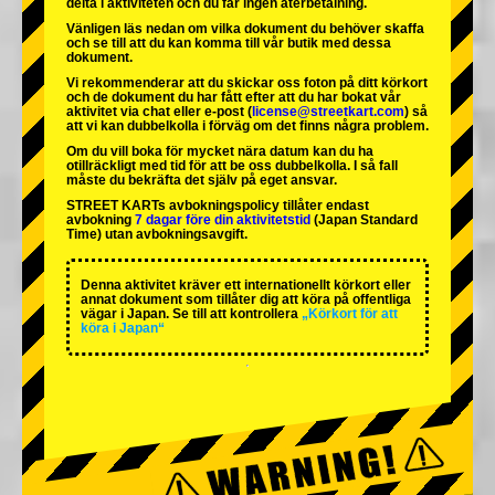
delta i aktiviteten och du får ingen återbetalning.
Vänligen läs nedan om vilka dokument du behöver skaffa
och se till att du kan komma till vår butik med dessa
dokument.
Vi rekommenderar att du skickar oss foton på ditt körkort
och de dokument du har fått efter att du har bokat vår
aktivitet via chat eller e-post (
license@streetkart.com
) så
att vi kan dubbelkolla i förväg om det finns några problem.
Om du vill boka för mycket nära datum kan du ha
otillräckligt med tid för att be oss dubbelkolla. I så fall
måste du bekräfta det själv på eget ansvar.
STREET KARTs avbokningspolicy tillåter endast
avbokning
7 dagar före din aktivitetstid
(Japan Standard
Time) utan avbokningsavgift.
Denna aktivitet kräver ett internationellt körkort eller
annat dokument som tillåter dig att köra på offentliga
vägar i Japan. Se till att kontrollera
„Körkort för att
köra i Japan“