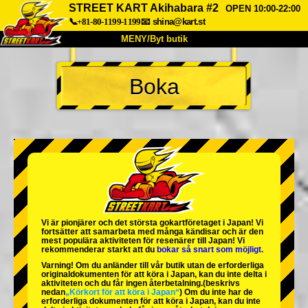
STREET KART Akihabara #2
OPEN 10:00-22:00
📞+81-80-1199-1199
📧
shina@kart.st
MENY/Byt butik
HEM
Boka
Om oss
Specifikationer
Pris
Hitta hit
Röster
FAQ
Företag
Boka
Byt butik
Tokyo Shinagawa
Tokyo Akihabara#1
Tokyo Akihabara#2
Tokyo Shibuya
Vi är
pionjärer
och
det största gokartföretaget
i Japan! Vi
Tokyo Shibuya Annex
Tokyo Bay
fortsätter att samarbeta med
många kändisar
och är
den
mest populära aktiviteten
för resenärer till Japan! Vi
rekommenderar starkt att du
bokar så snart som möjligt.
Tokyo Asakusa
Osaka
Varning! Om du anländer till vår butik utan de erforderliga
originaldokumenten för att köra i Japan, kan du inte delta i
Okinawa
aktiviteten och du får ingen återbetalning.
(beskrivs
nedan
„Körkort för att köra i Japan“
) Om du inte har de
erforderliga dokumenten för att köra i Japan, kan du inte