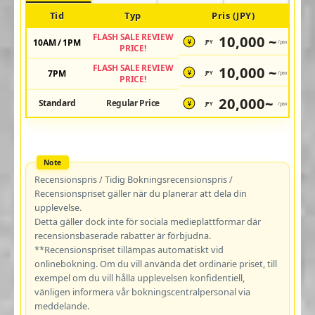
Tid
Typ
Pris (JPY)
FLASH SALE REVIEW
10,000 ~
10AM / 1PM
JPY
/pax
¥
PRICE!
FLASH SALE REVIEW
10,000 ~
7PM
JPY
/pax
¥
PRICE!
20,000~
Standard
Regular Price
JPY
/pax
¥
Recensionspris / Tidig Bokningsrecensionspris /
Recensionspriset gäller när du planerar att dela din
upplevelse.
Detta gäller dock inte för sociala medieplattformar där
recensionsbaserade rabatter är förbjudna.
**Recensionspriset tillämpas automatiskt vid
onlinebokning. Om du vill använda det ordinarie priset, till
exempel om du vill hålla upplevelsen konfidentiell,
vänligen informera vår bokningscentralpersonal via
meddelande.