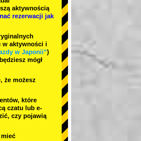
adal
jszą aktywnością
nać rezerwacji jak
ryginalnych
 w aktywności i
azdy w Japonii”
)
 będziesz mógł
ę, że możesz
entów, które
ą czatu lub e-
ić, czy pojawią
e mieć