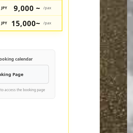
9,000 ~
JPY
/pax
15,000~
JPY
/pax
ooking calendar
oking Page
 to access the booking page