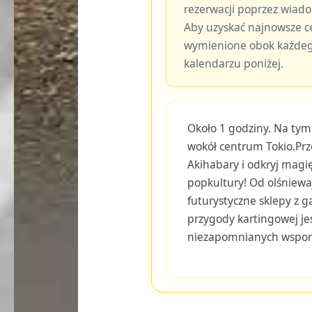
rezerwacji poprzez wiad
Aby uzyskać najnowsze c
wymienione obok każdeg
kalendarzu poniżej.
Około 1 godziny. Na tym 
wokół centrum Tokio.Prz
Akihabary i odkryj magi
popkultury! Od olśniew
futurystyczne sklepy z g
przygody kartingowej jes
niezapomnianych wspo