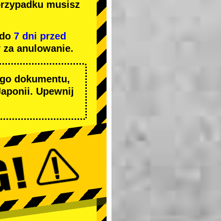
przypadku musisz
 do
7 dni przed
 za anulowanie.
ego dokumentu,
aponii. Upewnij