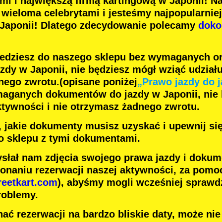
ami
i
największą firmą kartingową
w Japonii! N
z
wieloma celebrytami
i jesteśmy
najpopularnie
 Japonii! Dlatego zdecydowanie polecamy
doko
jedziesz do naszego sklepu bez wymaganych o
dy w Japonii, nie będziesz mógł wziąć udziału
nego zwrotu.
(opisane poniżej
„Prawo jazdy do j
maganych dokumentów do jazdy w Japonii, nie
ktywności i nie otrzymasz żadnego zwrotu.
j, jakie dokumenty musisz uzyskać i upewnij si
o sklepu z tymi dokumentami.
słał nam zdjęcia swojego prawa jazdy i dokum
onaniu rezerwacji naszej aktywności, za pomoc
reetkart.com
), abyśmy mogli wcześniej sprawdz
roblemy.
ać rezerwacji na bardzo bliskie daty, może ni