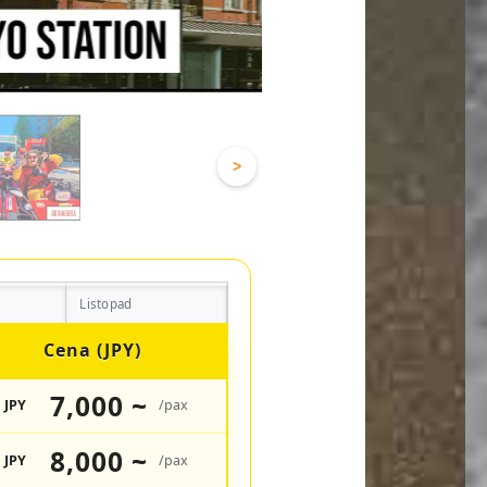
>
Listopad
Cena (JPY)
7,000 ~
JPY
/pax
8,000 ~
JPY
/pax