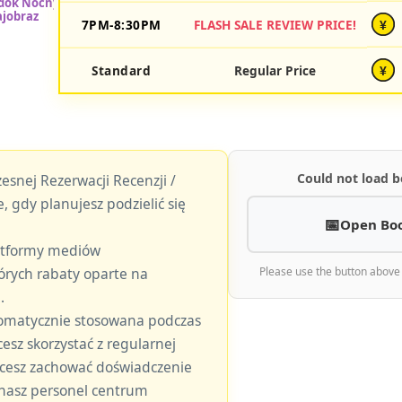
7PM-8:30PM
FLASH SALE REVIEW PRICE!
¥
Standard
Regular Price
¥
Could not load b
esnej Rezerwacji Recenzji /
, gdy planujesz podzielić się
Open Bo
latformy mediów
órych rabaty oparte na
Please use the button above
.
tomatycznie stosowana podczas
hcesz skorzystać z regularnej
 chcesz zachować doświadczenie
 nasz personel centrum