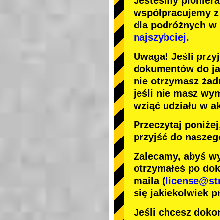
Jesteśmy
pionier
współpracujemy 
dla podróżnych w
najszybciej.
Uwaga! Jeśli przy
dokumentów do jaz
nie otrzymasz żad
jeśli nie masz wy
wziąć udziału w a
Przeczytaj poniże
przyjść do naszeg
Zalecamy, abyś wy
otrzymałeś po dok
maila (
license@st
się jakiekolwiek p
Jeśli chcesz dokon