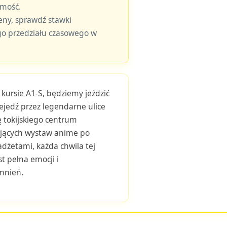
omość.
eny, sprawdź stawki
o przedziału czasowego w
kursie A1-S, będziemy jeździć
ejedź przez legendarne ulice
ę tokijskiego centrum
ających wystaw anime po
adżetami, każda chwila tej
t pełna emocji i
mnień.