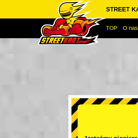
STREET KA
TOP
O nas