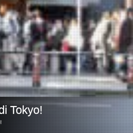
di Tokyo!
!