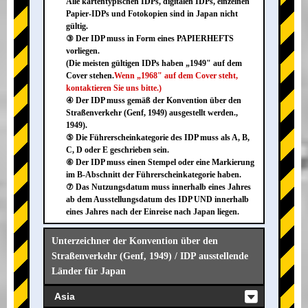
Alle kartentypischen IDPs, digitalen IDPs, einzelnen
Papier-IDPs und Fotokopien sind in Japan nicht
gültig.
③ Der IDP muss in Form eines PAPIERHEFTS
vorliegen.
(Die meisten gültigen IDPs haben „1949" auf dem
Cover stehen.
Wenn „1968" auf dem Cover steht,
kontaktieren Sie uns bitte.)
④ Der IDP muss gemäß der Konvention über den
Straßenverkehr (Genf, 1949) ausgestellt werden.,
1949).
⑤ Die Führerscheinkategorie des IDP muss als A, B,
C, D oder E geschrieben sein.
⑥ Der IDP muss einen Stempel oder eine Markierung
im B-Abschnitt der Führerscheinkategorie haben.
⑦ Das Nutzungsdatum muss innerhalb eines Jahres
ab dem Ausstellungsdatum des IDP UND innerhalb
eines Jahres nach der Einreise nach Japan liegen.
Unterzeichner der Konvention über den
Straßenverkehr (Genf, 1949) / IDP ausstellende
Länder für Japan
Asia