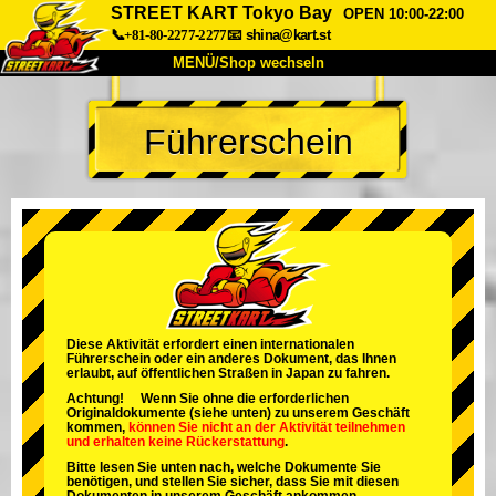
STREET KART Tokyo Bay
OPEN 10:00-22:00
📞+81-80-2277-2277
📧
shina@kart.st
MENÜ/Shop wechseln
START
Führerschein
Über uns
Spezifikationen
Preise
Anfahrt
Bewertungen
FAQ
Unternehmen
Buchung
Shop wechseln
Tokio Shinagawa
Tokio Akihabara#1
Tokio Akihabara#2
Tokio Shibuya
Diese Aktivität erfordert einen internationalen
Führerschein oder ein anderes Dokument, das Ihnen
Tokio Shibuya Annex
Tokio Bucht
erlaubt, auf öffentlichen Straßen in Japan zu fahren.
Achtung! Wenn Sie ohne die erforderlichen
Tokio Asakusa
Osaka
Originaldokumente (siehe unten) zu unserem Geschäft
kommen,
können Sie nicht an der Aktivität teilnehmen
und
erhalten keine Rückerstattung
.
Okinawa
Bitte lesen Sie unten nach, welche Dokumente Sie
benötigen, und stellen Sie sicher, dass Sie mit diesen