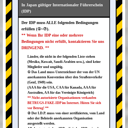
In Japan gültiger Internationaler Führerschein
(IDP)
Der IDP muss ALLE folgenden Bedingungen
erfüllen (①~⑦).
** Wenn Ihr IDP eine oder mehrere
Bedingungen nicht erfüllt, kontaktieren Sie uns
DRINGEND. **
Länder, die nicht in der folgenden Liste stehen
(Mexiko, Kuwait, Saudi-Arabien usw.), sind keine
Mitglieder und ungültig.
① Das Land muss Unterzeichner der von der UN
anerkannten Konvention über den Straßenverkehr
(Genf, 1949) sein.
(AAA für die USA, CAA für Kanada, AAA für
Australien, AA für das Vereinigte Königreich)
** Nicht autorisierte Organisationen verkaufen
BETRUGS-FAKE-IDP im Internet. Hüten Sie sich
vor Betrug! **
② Der I.D.P. muss von einer zertifizierten, vom Land
oder der Behörde anerkannten Organisation
ausgestellt werden.