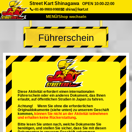
Street Kart Shinagawa
OPEN 10:00-22:00
📞+81-80-9988-9988
📧
shina@kart.st
MENÜ/Shop wechseln
START
Führerschein
Über uns
Spezifikationen
Preise
Anfahrt
Bewertungen
FAQ
Unternehmen
Buchung
Shop wechseln
Tokio Shinagawa
Tokio Akihabara#1
Tokio Akihabara#2
Tokio Shibuya
Diese Aktivität erfordert einen internationalen
Führerschein oder ein anderes Dokument, das Ihnen
Tokio Shibuya Annex
Tokio Bucht
erlaubt, auf öffentlichen Straßen in Japan zu fahren.
Achtung! Wenn Sie ohne die erforderlichen
Tokio Asakusa
Osaka
Originaldokumente (siehe unten) zu unserem Geschäft
kommen,
können Sie nicht an der Aktivität teilnehmen
und
erhalten keine Rückerstattung
.
Okinawa
Bitte lesen Sie unten nach, welche Dokumente Sie
benötigen, und stellen Sie sicher, dass Sie mit diesen