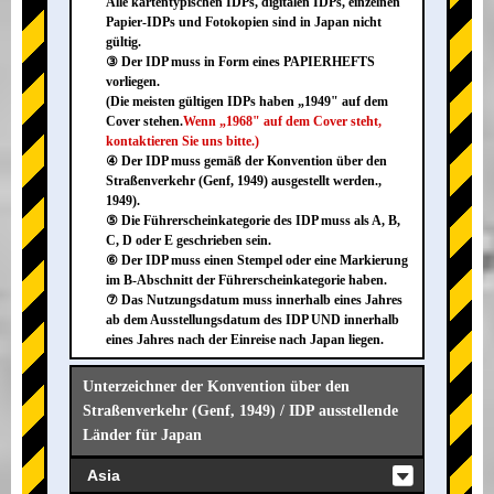
Alle kartentypischen IDPs, digitalen IDPs, einzelnen
Papier-IDPs und Fotokopien sind in Japan nicht
gültig.
③ Der IDP muss in Form eines PAPIERHEFTS
vorliegen.
(Die meisten gültigen IDPs haben „1949" auf dem
Cover stehen.
Wenn „1968" auf dem Cover steht,
kontaktieren Sie uns bitte.)
④ Der IDP muss gemäß der Konvention über den
Straßenverkehr (Genf, 1949) ausgestellt werden.,
1949).
⑤ Die Führerscheinkategorie des IDP muss als A, B,
C, D oder E geschrieben sein.
⑥ Der IDP muss einen Stempel oder eine Markierung
im B-Abschnitt der Führerscheinkategorie haben.
⑦ Das Nutzungsdatum muss innerhalb eines Jahres
ab dem Ausstellungsdatum des IDP UND innerhalb
eines Jahres nach der Einreise nach Japan liegen.
Unterzeichner der Konvention über den
Straßenverkehr (Genf, 1949) / IDP ausstellende
Länder für Japan
Asia