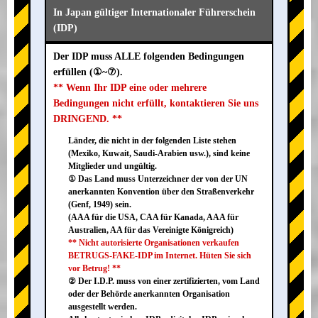
In Japan gültiger Internationaler Führerschein
(IDP)
Der IDP muss ALLE folgenden Bedingungen
erfüllen (①~⑦).
** Wenn Ihr IDP eine oder mehrere
Bedingungen nicht erfüllt, kontaktieren Sie uns
DRINGEND. **
Länder, die nicht in der folgenden Liste stehen
(Mexiko, Kuwait, Saudi-Arabien usw.), sind keine
Mitglieder und ungültig.
① Das Land muss Unterzeichner der von der UN
anerkannten Konvention über den Straßenverkehr
(Genf, 1949) sein.
(AAA für die USA, CAA für Kanada, AAA für
Australien, AA für das Vereinigte Königreich)
** Nicht autorisierte Organisationen verkaufen
BETRUGS-FAKE-IDP im Internet. Hüten Sie sich
vor Betrug! **
② Der I.D.P. muss von einer zertifizierten, vom Land
oder der Behörde anerkannten Organisation
ausgestellt werden.