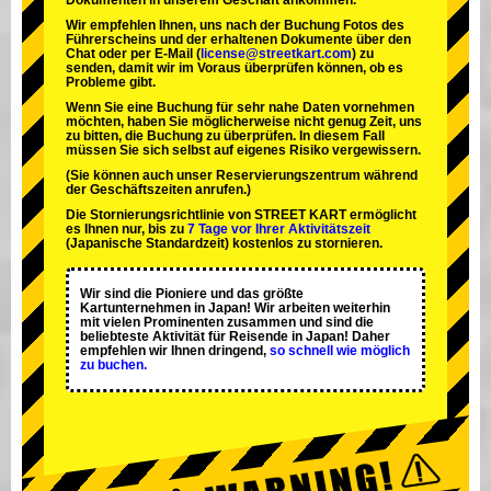
Dokumenten in unserem Geschäft ankommen.
Wir empfehlen Ihnen, uns nach der Buchung Fotos des
Führerscheins und der erhaltenen Dokumente über den
Chat oder per E-Mail (
license@streetkart.com
) zu
senden, damit wir im Voraus überprüfen können, ob es
Probleme gibt.
Wenn Sie eine Buchung für sehr nahe Daten vornehmen
möchten, haben Sie möglicherweise nicht genug Zeit, uns
zu bitten, die Buchung zu überprüfen. In diesem Fall
müssen Sie sich selbst auf eigenes Risiko vergewissern.
(Sie können auch unser Reservierungszentrum während
der Geschäftszeiten anrufen.)
Die Stornierungsrichtlinie von STREET KART ermöglicht
es Ihnen nur, bis zu
7 Tage vor Ihrer Aktivitätszeit
(Japanische Standardzeit) kostenlos zu stornieren.
Wir sind die
Pioniere
und das
größte
Kartunternehmen
in Japan! Wir arbeiten weiterhin
mit
vielen Prominenten
zusammen und sind die
beliebteste Aktivität
für Reisende in Japan! Daher
empfehlen wir Ihnen dringend,
so schnell wie möglich
zu buchen.