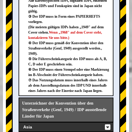
Alle kartentypischen IDPs, digitalen IDPs, einzelnen
Papier-IDPs und Fotokopien sind in Japan nicht
gültig.
③ Der IDP muss in Form eines PAPIERHEFTS
vorliegen.
(Die meisten gültigen IDPs haben „1949" auf dem
Cover stehen.
Wenn „1968" auf dem Cover steht,
kontaktieren Sie uns bitte.)
④ Der IDP muss gemäß der Konvention über den
Straßenverkehr (Genf, 1949) ausgestellt werden.,
1949).
⑤ Die Führerscheinkategorie des IDP muss als A, B,
C, D oder E geschrieben sein.
⑥ Der IDP muss einen Stempel oder eine Markierung
im B-Abschnitt der Führerscheinkategorie haben.
⑦ Das Nutzungsdatum muss innerhalb eines Jahres
ab dem Ausstellungsdatum des IDP UND innerhalb
eines Jahres nach der Einreise nach Japan liegen.
Unterzeichner der Konvention über den
Straßenverkehr (Genf, 1949) / IDP ausstellende
Länder für Japan
Asia