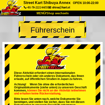
Street Kart Shibuya Annex
OPEN 10:00-22:00
📞+81-70-2222-6655
📧
shina@kart.st
MENÜ/Shop wechseln
START
Führerschein
Über uns
Spezifikationen
Preise
Anfahrt
Bewertungen
FAQ
Unternehmen
Buchung
Shop wechseln
Tokio Shinagawa
Tokio Akihabara#1
Tokio Akihabara#2
Tokio Shibuya
Diese Aktivität erfordert einen internationalen
Führerschein oder ein anderes Dokument, das Ihnen
Tokio Shibuya Annex
Tokio Bucht
erlaubt, auf öffentlichen Straßen in Japan zu fahren.
Achtung! Wenn Sie ohne die erforderlichen
Tokio Asakusa
Osaka
Originaldokumente (siehe unten) zu unserem Geschäft
kommen,
können Sie nicht an der Aktivität teilnehmen
und
erhalten keine Rückerstattung
.
Okinawa
Bitte lesen Sie unten nach, welche Dokumente Sie
benötigen, und stellen Sie sicher, dass Sie mit diesen