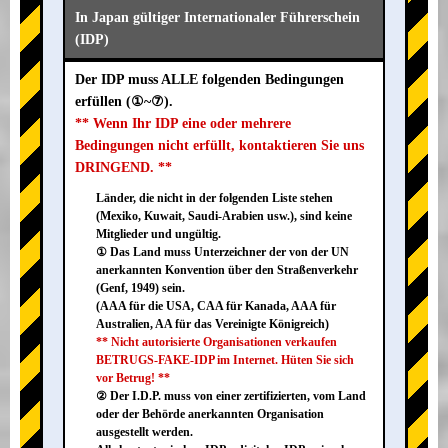
In Japan gültiger Internationaler Führerschein
(IDP)
Der IDP muss ALLE folgenden Bedingungen
erfüllen (①~⑦).
** Wenn Ihr IDP eine oder mehrere
Bedingungen nicht erfüllt, kontaktieren Sie uns
DRINGEND. **
Länder, die nicht in der folgenden Liste stehen
(Mexiko, Kuwait, Saudi-Arabien usw.), sind keine
Mitglieder und ungültig.
① Das Land muss Unterzeichner der von der UN
anerkannten Konvention über den Straßenverkehr
(Genf, 1949) sein.
(AAA für die USA, CAA für Kanada, AAA für
Australien, AA für das Vereinigte Königreich)
** Nicht autorisierte Organisationen verkaufen
BETRUGS-FAKE-IDP im Internet. Hüten Sie sich
vor Betrug! **
② Der I.D.P. muss von einer zertifizierten, vom Land
oder der Behörde anerkannten Organisation
ausgestellt werden.