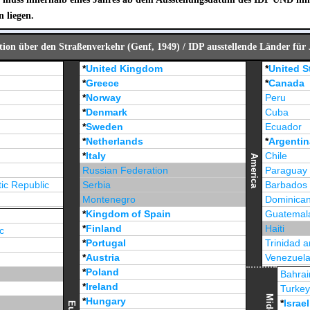
n liegen.
ion über den Straßenverkehr (Genf, 1949) / IDP ausstellende Länder für
*
United Kingdom
*
United S
*
Greece
*
Canada
*
Norway
Peru
*
Denmark
Cuba
*
Sweden
Ecuador
*
Netherlands
*
Argentin
*
Italy
Chile
America
Russian Federation
Paraguay
ic Republic
Serbia
Barbados
Montenegro
Dominican
*
Kingdom of Spain
Guatemal
*
Finland
Haiti
c
*
Portugal
Trinidad 
*
Austria
Venezuel
*
Poland
Jamaica
Bahrai
*
Ireland
Turke
*
Hungary
*
Israel