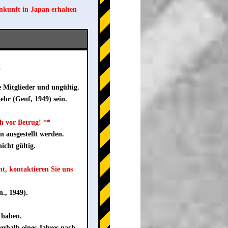
nkunft in Japan erhalten
*
e Mitglieder und ungültig.
hr (Genf, 1949) sein.
h vor Betrug! **
n ausgestellt werden.
icht gültig.
t, kontaktieren Sie uns
., 1949).
 haben.
rhalb eines Jahres nach