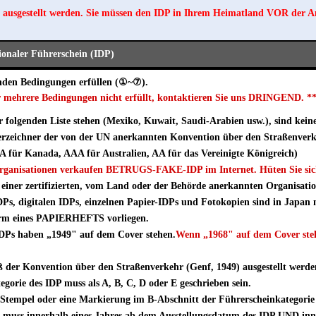
 ausgestellt werden. Sie müssen den IDP in Ihrem Heimatland VOR der A
tionaler Führerschein (IDP)
nden Bedingungen erfüllen (①~⑦).
r mehrere Bedingungen nicht erfüllt, kontaktieren Sie uns DRINGEND. *
er folgenden Liste stehen (Mexiko, Kuwait, Saudi-Arabien usw.), sind kein
zeichner der von der UN anerkannten Konvention über den Straßenverke
 für Kanada, AAA für Australien, AA für das Vereinigte Königreich)
 Organisationen verkaufen BETRUGS-FAKE-IDP im Internet. Hüten Sie sic
einer zertifizierten, vom Land oder der Behörde anerkannten Organisatio
DPs, digitalen IDPs, einzelnen Papier-IDPs und Fotokopien sind in Japan n
rm eines PAPIERHEFTS vorliegen.
 IDPs haben „1949" auf dem Cover stehen.
Wenn „1968" auf dem Cover steh
der Konvention über den Straßenverkehr (Genf, 1949) ausgestellt werden
gorie des IDP muss als A, B, C, D oder E geschrieben sein.
Stempel oder eine Markierung im B-Abschnitt der Führerscheinkategorie
uss innerhalb eines Jahres ab dem Ausstellungsdatum des IDP UND inne