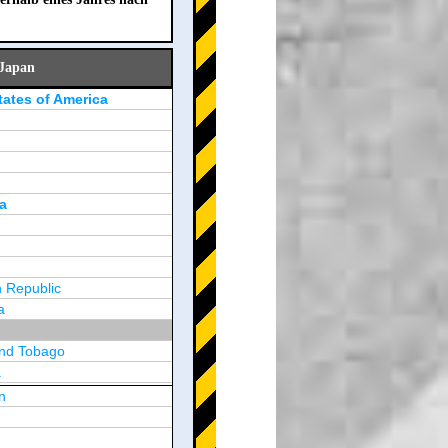
 Japan
tates of America
a
 Republic
a
and Tobago
a
n
y