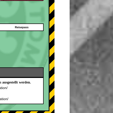
Reisepass
 ausgestellt werden.
ation/
.
ation/