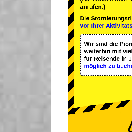
anrufen.)
Die Stornierungsr
vor Ihrer Aktivität
Wir sind die
Pion
weiterhin mit
vie
für Reisende in 
möglich zu buch