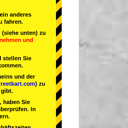
 ein anderes
u fahren.
(siehe unten) zu
ilnehmen
und
 stellen Sie
nkommen.
heins und der
reetkart.com
) zu
gibt.
, haben Sie
berprüfen. In
ern.
häftszeiten