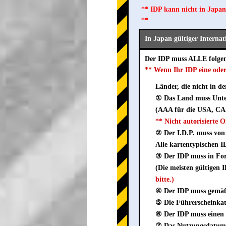
** IDP kann nicht in Japan
**
In Japan gültiger Interna
Der IDP muss ALLE folge
** Wenn Ihr IDP eine ode
Länder, die nicht in d
① Das Land muss Unter
(AAA für die USA, CAA
** Nicht autorisierte
② Der I.D.P. muss von 
Alle kartentypischen I
③ Der IDP muss in Fo
(Die meisten gültigen
bitte.)
④ Der IDP muss gemäß 
⑤ Die Führerscheinkate
⑥ Der IDP muss einen 
⑦ Das Nutzungsdatum m