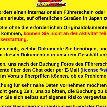
fordert einen internationalen Führerschein oder
n erlaubt, auf öffentlichen Straßen in Japan z
 ohne die erforderlichen Originaldokumente 
t kommen,
können Sie nicht an der Aktivität te
ckerstattung
.
nten nach, welche Dokumente Sie benötigen, und
 mit diesen Dokumenten in unserem Geschäft a
en, uns nach der Buchung Fotos des Führersc
nte über den Chat oder per E-Mail (
license@st
 im Voraus überprüfen können, ob es Probleme 
chung für sehr nahe Daten vornehmen möchten
ht genug Zeit, uns zu bitten, die Buchung zu ü
n Sie sich selbst auf eigenes Risiko vergewiss
unser Reservierungszentrum während der Gesc