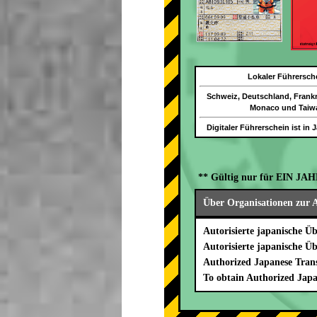
Lokaler Führersch
Schweiz, Deutschland, Frankr
Monaco und Taiw
Digitaler Führerschein ist in 
** Gültig nur für EIN JAH
Über Organisationen zur A
Autorisierte japanische Ü
Autorisierte japanische Ü
Authorized Japanese Trans
To obtain Authorized Japa