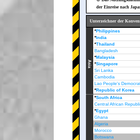
der Einreise nach Japa
Unterzeichner der Konvent
*
Philippines
*
India
*
Thailand
Bangladesh
*
Malaysia
Asia
*
Singapore
Sri Lanka
Cambodia
Lao People's Democrat
*
Republic of Korea
Brunei Darussalam
*
South Africa
Central African Republi
*
Egypt
Ghana
Algeria
Morocco
Botswana