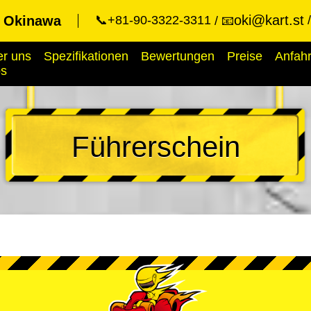
oki@kart.st
t Okinawa
📞+81-90-3322-3311
📧
r uns
Spezifikationen
Bewertungen
Preise
Anfahr
ps
Führerschein