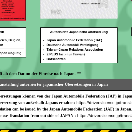
ein
Autorisierte Japanische Übersetzung
eich, Belgien,
Japan Automobile Federation (JAF)
an
Deutsche Automobil-Vereinigung
Taiwan-Japan Relations Association
Japan ungültig
ZIPLUS Inc. (nur Taiwan)
Botschaften
R ab dem Datum der Einreise nach Japan. **
usstellung autorisierter japanischer Übersetzungen in Japan
bersetzungen können von der Japan Automobile Federation (JAF) in Japan
https://driverslicense.jp/transl
bersetzung von außerhalb Japans erhalten:
lation can be issued by the Japan Automobile Federation (JAF) in Japan
https://driverslicense.jp/transl
nese Translation from out side of JAPAN :