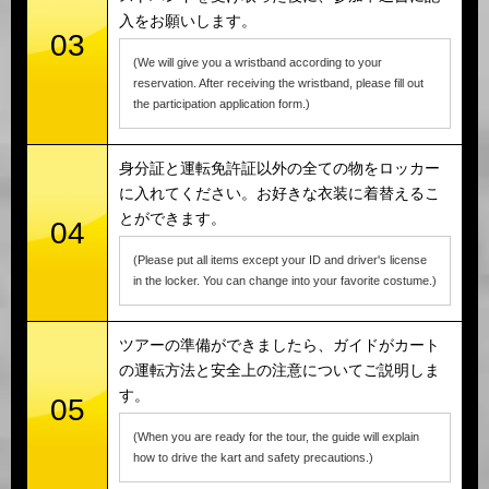
入をお願いします。
03
(We will give you a wristband according to your
reservation. After receiving the wristband, please fill out
the participation application form.)
身分証と運転免許証以外の全ての物をロッカー
に入れてください。お好きな衣装に着替えるこ
とができます。
04
(Please put all items except your ID and driver's license
in the locker. You can change into your favorite costume.)
ツアーの準備ができましたら、ガイドがカート
の運転方法と安全上の注意についてご説明しま
す。
05
(When you are ready for the tour, the guide will explain
how to drive the kart and safety precautions.)