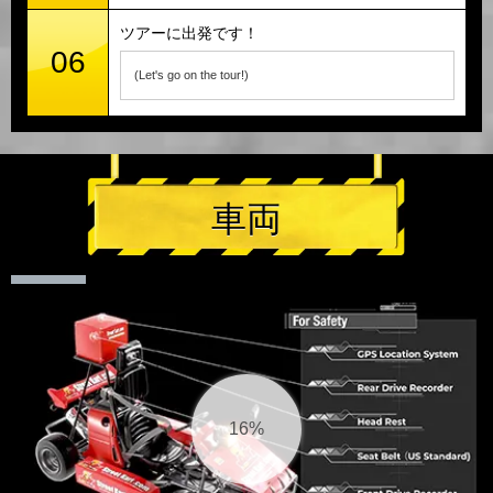
ツアーに出発です！
06
(Let's go on the tour!)
車両
16%