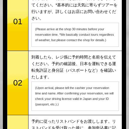
てください。*基本的には天気に寄らずツアーを
行いますが、詳しくはお店にお問い合わせくだ
さい。
01
(Please arrive at the shop 30 minutes before your
reservation time. *We basically conduct tours regardless
of weather, but please contact the shop for details.)
到着したら、レジ係に予約時間と名前を伝えて
ください。予約の確認後、日本を運転できる運
転免許証と身分証（パスポートなど）を確認い
たします。
02
(Upon arrival, please tell the cashier your reservation
time and name. After confirming your reservation, we will
check your driving license valid in Japan and your ID
(passport, etc.).)
予約に従ったリストバンドをお渡しします。リ
ストバンドを受け取った後に、参加申込書に記