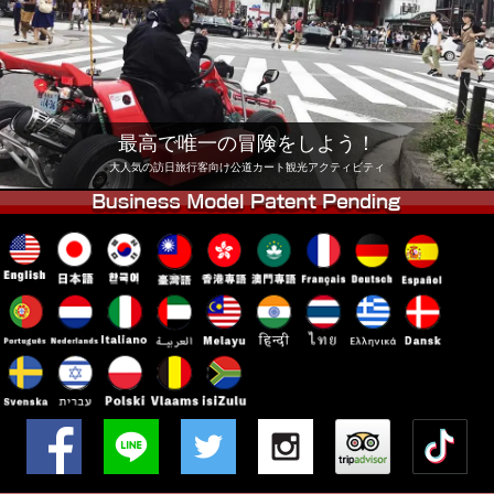
会社
予約
他店舗
東京 品川
東京 秋葉原 #1
東京 秋葉原 #2
東京 渋谷
最高で唯一の冒険をしよう！
東京 渋谷アネックス
東京ベイ
大人気の訪日旅行客向け公道カート観光アクティビティ
東京 浅草
大阪
沖縄