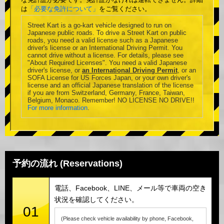
は
「必要な免許について」
をご覧ください。
Street Kart is a go-kart vehicle designed to run on
Japanese public roads. To drive a Street Kart on public
roads, you need a valid license such as a Japanese
driver's license or an International Driving Permit. You
cannot drive without a license. For details, please see
"About Required Licenses". You need a valid Japanese
driver's license, or
an International Driving Permit
, or an
SOFA License for US Forces Japan, or your own driver's
license and an official Japanese translation of the license
if you are from Switzerland, Germany, France, Taiwan,
Belgium, Monaco. Remember! NO LICENSE NO DRIVE!!
For more information
.
予約の流れ (Reservations)
電話、Facebook、LINE、メール等で車両の空き
状況を確認してください。
01
(Please check vehicle availability by phone, Facebook,