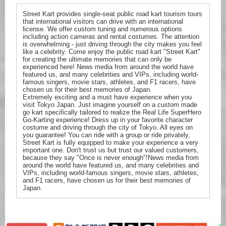
Street Kart provides single-seat public road kart tourism tours
that international visitors can drive with an international
license. We offer custom tuning and numerous options
including action cameras and rental costumes. The attention
is overwhelming - just driving through the city makes you feel
like a celebrity. Come enjoy the public road kart "Street Kart"
for creating the ultimate memories that can only be
experienced here! News media from around the world have
featured us, and many celebrities and VIPs, including world-
famous singers, movie stars, athletes, and F1 racers, have
chosen us for their best memories of Japan.
Extremely exciting and a must have experience when you
visit Tokyo Japan. Just imagine yourself on a custom made
go kart specifically tailored to realize the Real Life SuperHero
Go-Karting experience! Dress up in your favorite character
costume and driving through the city of Tokyo. All eyes on
you guarantee! You can ride with a group or ride privately,
Street Kart is fully equipped to make your experience a very
important one. Don't trust us but trust our valued customers,
because they say "Once is never enough"!News media from
around the world have featured us, and many celebrities and
VIPs, including world-famous singers, movie stars, athletes,
and F1 racers, have chosen us for their best memories of
Japan.