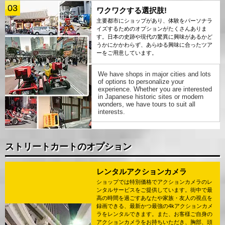
03
ワクワクする選択肢!
主要都市にショップがあり、体験をパーソナラ
イズするためのオプションがたくさんありま
す。日本の史跡や現代の驚異に興味があるかど
うかにかかわらず、あらゆる興味に合ったツア
ーをご用意しています。
We have shops in major cities and lots
of options to personalize your
experience. Whether you are interested
in Japanese historic sites or modern
wonders, we have tours to suit all
interests.
ストリートカートのオプション
レンタルアクションカメラ
ショップでは特別価格でアクションカメラのレ
ンタルサービスをご提供しています。街中で最
高の時間を過ごすあなたや家族・友人の視点を
録画できる、最新かつ最強の4kアクションカメ
ラをレンタルできます。また、お客様ご自身の
アクションカメラをお持ちいただき、胸部、頭