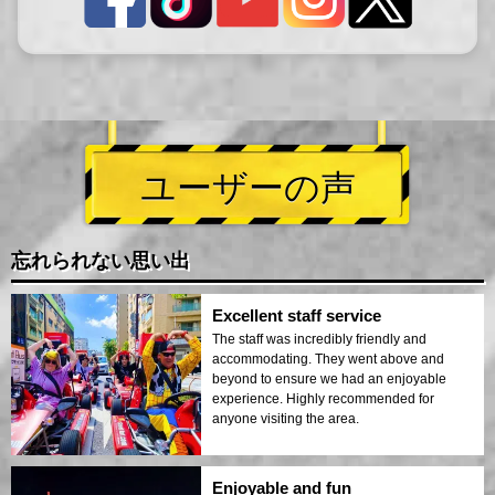
ユーザーの声
忘れられない思い出
Excellent staff service
The staff was incredibly friendly and
accommodating. They went above and
beyond to ensure we had an enjoyable
experience. Highly recommended for
anyone visiting the area.
Enjoyable and fun