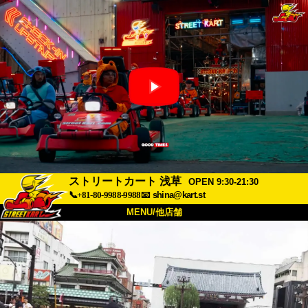
ストリートカート 浅草
OPEN 9:30-21:30
📞+81-80-9988-9988
📧
shina@kart.st
MENU/他店舗
トップ
概要
車両
価格
アクセス
評価
FAQ