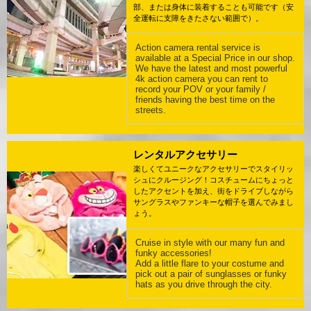
部、または身体に装着することも可能です（安
全運転に支障をきたさない範囲で）。
Action camera rental service is
available at a Special Price in our shop.
We have the latest and most powerful
4k action camera you can rent to
record your POV or your family /
friends having the best time on the
streets.
レンタルアクセサリー
楽しくてユニークなアクセサリーでスタイリッ
シュにクルージング！コスチュームにちょっと
したアクセントを加え、街をドライブしながら
サングラスやファンキーな帽子を選んでみまし
ょう。
Cruise in style with our many fun and
funky accessories!
Add a little flare to your costume and
pick out a pair of sunglasses or funky
hats as you drive through the city.