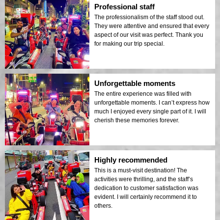
Professional staff
The professionalism of the staff stood out.
They were attentive and ensured that every
aspect of our visit was perfect. Thank you
for making our trip special.
Unforgettable moments
The entire experience was filled with
unforgettable moments. I can’t express how
much I enjoyed every single part of it. I will
cherish these memories forever.
Highly recommended
This is a must-visit destination! The
activities were thrilling, and the staff’s
dedication to customer satisfaction was
evident. I will certainly recommend it to
others.