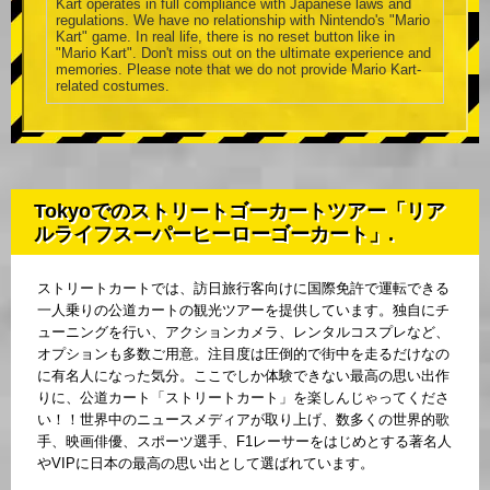
Kart operates in full compliance with Japanese laws and
regulations. We have no relationship with Nintendo's "Mario
Kart" game. In real life, there is no reset button like in
"Mario Kart". Don't miss out on the ultimate experience and
memories. Please note that we do not provide Mario Kart-
related costumes.
Tokyoでのストリートゴーカートツアー「リア
ルライフスーパーヒーローゴーカート」.
ストリートカートでは、訪日旅行客向けに国際免許で運転できる
一人乗りの公道カートの観光ツアーを提供しています。独自にチ
ューニングを行い、アクションカメラ、レンタルコスプレなど、
オプションも多数ご用意。注目度は圧倒的で街中を走るだけなの
に有名人になった気分。ここでしか体験できない最高の思い出作
りに、公道カート「ストリートカート」を楽しんじゃってくださ
い！！世界中のニュースメディアが取り上げ、数多くの世界的歌
手、映画俳優、スポーツ選手、F1レーサーをはじめとする著名人
やVIPに日本の最高の思い出として選ばれています。