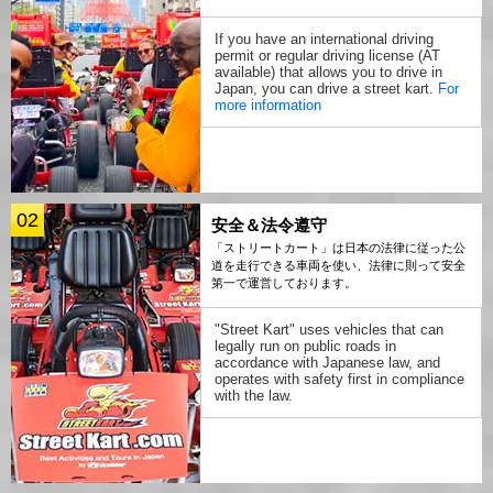
If you have an international driving
permit or regular driving license (AT
available) that allows you to drive in
Japan, you can drive a street kart.
For
more information
02
安全＆法令遵守
「ストリートカート」は日本の法律に従った公
道を走行できる車両を使い、法律に則って安全
第一で運営しております。
"Street Kart" uses vehicles that can
legally run on public roads in
accordance with Japanese law, and
operates with safety first in compliance
with the law.