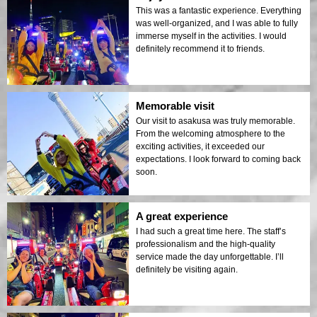
This was a fantastic experience. Everything
was well-organized, and I was able to fully
immerse myself in the activities. I would
definitely recommend it to friends.
Memorable visit
Our visit to asakusa was truly memorable.
From the welcoming atmosphere to the
exciting activities, it exceeded our
expectations. I look forward to coming back
soon.
A great experience
I had such a great time here. The staff’s
professionalism and the high-quality
service made the day unforgettable. I’ll
definitely be visiting again.