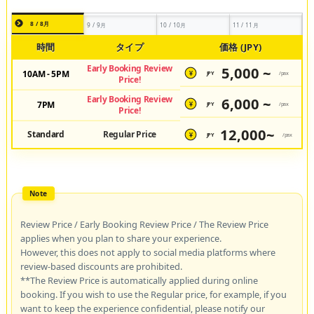
8 / 8月
9 / 9月
10 / 10月
11 / 11月
時間
タイプ
価格 (JPY)
Early Booking Review
5,000 ~
10AM - 5PM
JPY
/pax
¥
Price!
Early Booking Review
6,000 ~
7PM
JPY
/pax
¥
Price!
12,000~
Standard
Regular Price
JPY
/pax
¥
Review Price / Early Booking Review Price / The Review Price
applies when you plan to share your experience.
However, this does not apply to social media platforms where
review-based discounts are prohibited.
**The Review Price is automatically applied during online
booking. If you wish to use the Regular price, for example, if you
want to keep the experience confidential, please notify our