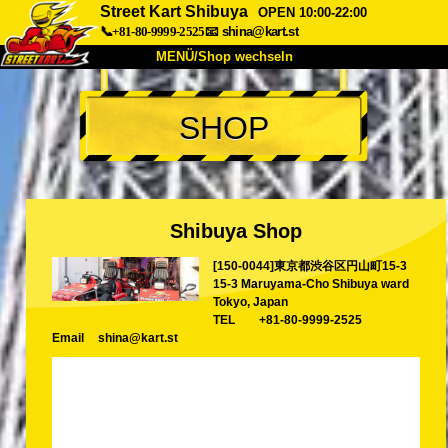
Street Kart Shibuya
OPEN 10:00-22:00
📞+81-80-9999-2525
📧
shina@kart.st
MENÜ/Shop wechseln
START
SHOP
Über uns
Spezifikationen
Preise
Anfahrt
Bewertungen
FAQ
Unternehmen
Buchung
Shibuya Shop
Shop wechseln
[150-0044]東京都渋谷区円山町15-3
Tokio Shinagawa
Tokio Akihabara#1
15-3 Maruyama-Cho Shibuya ward
Tokio Akihabara#2
Tokio Shibuya
Tokyo, Japan
TEL
+81-80-9999-2525
Tokio Shibuya Annex
Tokio Bucht
Email
shina@kart.st
Tokio Asakusa
Osaka
Okinawa