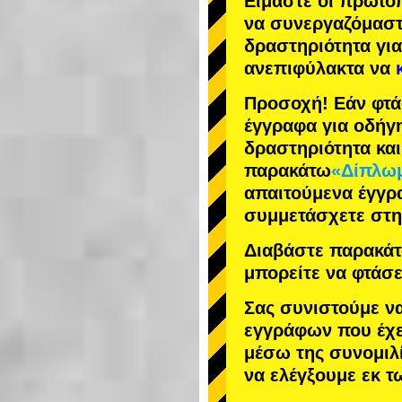
Είμαστε οι
πρωτο
να συνεργαζόμασ
δραστηριότητα
για
ανεπιφύλακτα να
Προσοχή! Εάν φτά
έγγραφα για οδήγ
δραστηριότητα κα
παρακάτω
«Δίπλωμ
απαιτούμενα έγγρ
συμμετάσχετε στη
Διαβάστε παρακάτω
μπορείτε να φτάσε
Σας συνιστούμε ν
εγγράφων που έχε
μέσω της συνομιλί
να ελέγξουμε εκ 