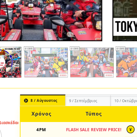
8 / Αύγουστος
9 / Σεπτέμβριος
10 / Οκτώβρ
Χρόνος
Τύπος
4PM
FLASH SALE REVIEW PRICE!
¥