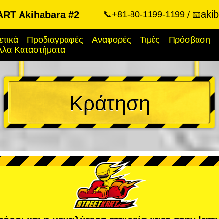
aki
RT Akihabara #2
📞+81-80-1199-1199
📧
ετικά
Προδιαγραφές
Αναφορές
Τιμές
Πρόσβαση
λλα Καταστήματα
Κράτηση