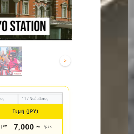
>
ιος
11 / Νοέμβριος
Τιμή (JPY)
7,000 ~
JPY
/pax