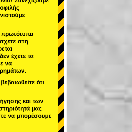
νία! Συνεχίζουμε
μοφιλής
υνιστούμε
α πρωτότυπα
άσχετε στη
φεται
 δεν έχετε τα
ε να
χρημάτων.
βεβαιωθείτε ότι
δήγησης και των
στηριότητά μας
στε να μπορέσουμε