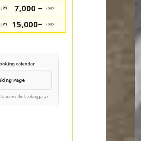
7,000 ~
JPY
/pax
15,000~
JPY
/pax
ooking calendar
oking Page
 to access the booking page