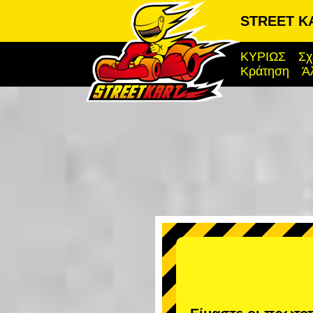
STREET KA
ΚΥΡΙΩΣ
Σχ
Κράτηση
Ά