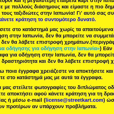
πόροι
και η
μεγαλύτερη εταιρεία καρτ
στην Ιαπω
τε με
πολλούς διάσημους
και είμαστε η
πιο δη
 τους ταξιδιώτες στην Ιαπωνία! Γι' αυτό σας σ
κάνετε κράτηση το συντομότερο δυνατό.
σετε στο κατάστημά μας χωρίς τα απαιτούμεν
ηση στην Ιαπωνία, δεν θα μπορείτε να συμμετ
ι δεν θα λάβετε επιστροφή χρημάτων.
(περιγρά
α οδήγησης για οδήγηση στην Ιαπωνία»
) Εάν
αφα για οδήγηση στην Ιαπωνία, δεν θα μπορείτ
 δραστηριότητα και δεν θα λάβετε επιστροφή 
 ποια έγγραφα χρειάζεστε να αποκτήσετε και 
τε στο κατάστημά μας με αυτά τα έγγραφα.
α μας στείλετε φωτογραφίες του διπλώματος ο
τε αποκτήσει αφού κάνετε κράτηση για τη δρα
ας ή μέσω e-mail (
license@streetkart.com
) ώ
των προτέρων αν υπάρχουν προβλήματα.