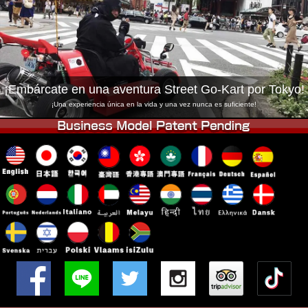
Empresa
Reservas
Cambiar Tienda
Tokyo Shinagawa
Tokyo Akihabara#1
Tokyo Akihabara#2
Tokyo Shibuya
¡Embárcate en una aventura Street Go-Kart por Tokyo!
Tokyo Shibuya Annex
Tokyo Bay
¡Una experiencia única en la vida y una vez nunca es suficiente!
Tokyo Asakusa
Osaka
Okinawa