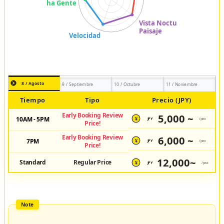
8 / Agosto
9 / Septiembre
10 / Octubre
11 / Noviembre
Tiempo
Tipo
Precio (JPY)
Early Booking Review
5,000 ~
10AM - 5PM
JPY
/pax
¥
Price!
Early Booking Review
6,000 ~
7PM
JPY
/pax
¥
Price!
12,000~
Standard
Regular Price
JPY
/pax
¥