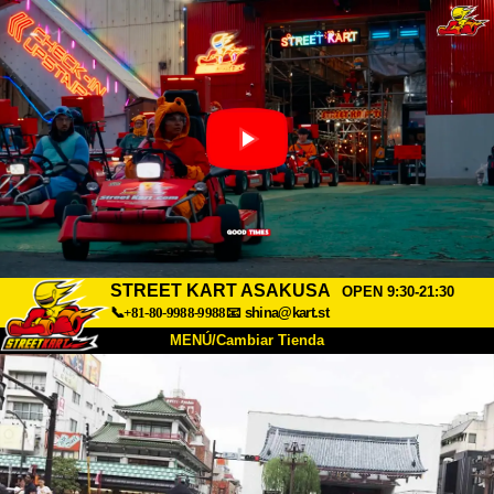
STREET KART ASAKUSA
OPEN 9:30-21:30
📞+81-80-9988-9988
📧
shina@kart.st
MENÚ/Cambiar Tienda
INICIO
Acerca de
Especificaciones
Precios
Acceso
Testimonios
Preguntas Frecuentes