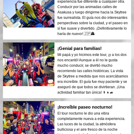
experiencia fue diferente a cualquier otra.
Conducir por las animadas calles de
Asakusa y luego dirigirme hacia la Skytree
fue surrealista. El guía nos dio interesantes
perspectivas sobre la ciudad, y el paseo en
sí fue suave y divertido. ¡Definitivamente lo
haría de nuevo! 🇯🇵🏯
¡Genial para familias!
Mi papá y yo hicimos este tour, ¡y a los dos
nos encantó! Aunque a él no le gusta
mucho conducir, se divirtió mucho
recorriendo las calles históricas. La vista
de Skytree a medida que nos acercábamos
era increíble. El guía fue muy paciente y se
aseguró de que todos se divirtieran. ¡Una
actividad familiar tan única! 👨‍👧🚙
¡Increíble paseo nocturno!
El tour nocturno le dio una vibra
completamente nueva a esta experiencia.
Las luces de la ciudad, la atmósfera
bulliciosa y el aire fresco de la noche