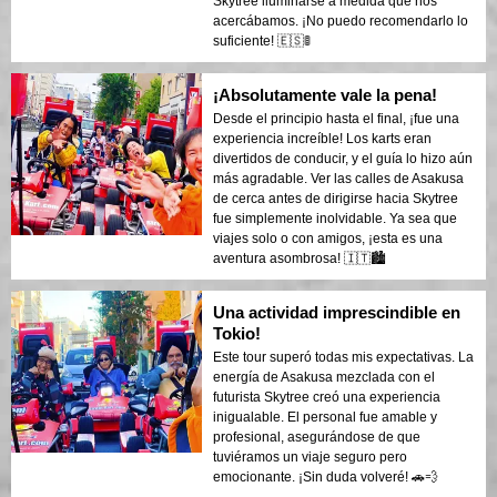
Skytree iluminarse a medida que nos
acercábamos. ¡No puedo recomendarlo lo
suficiente! 🇪🇸🚦
¡Absolutamente vale la pena!
Desde el principio hasta el final, ¡fue una
experiencia increíble! Los karts eran
divertidos de conducir, y el guía lo hizo aún
más agradable. Ver las calles de Asakusa
de cerca antes de dirigirse hacia Skytree
fue simplemente inolvidable. Ya sea que
viajes solo o con amigos, ¡esta es una
aventura asombrosa! 🇮🇹🏙️
Una actividad imprescindible en
Tokio!
Este tour superó todas mis expectativas. La
energía de Asakusa mezclada con el
futurista Skytree creó una experiencia
inigualable. El personal fue amable y
profesional, asegurándose de que
tuviéramos un viaje seguro pero
emocionante. ¡Sin duda volveré! 🚗💨