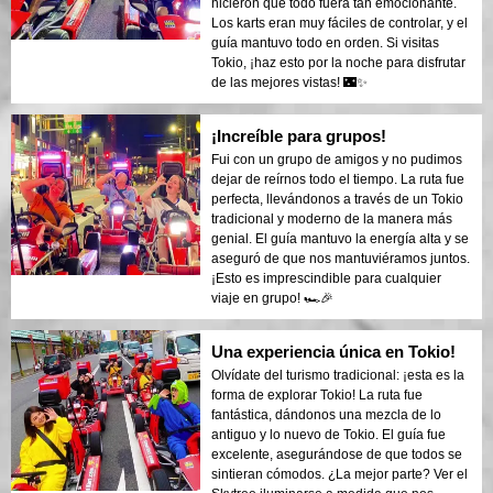
hicieron que todo fuera tan emocionante.
Los karts eran muy fáciles de controlar, y el
guía mantuvo todo en orden. Si visitas
Tokio, ¡haz esto por la noche para disfrutar
de las mejores vistas! 🌃✨
¡Increíble para grupos!
Fui con un grupo de amigos y no pudimos
dejar de reírnos todo el tiempo. La ruta fue
perfecta, llevándonos a través de un Tokio
tradicional y moderno de la manera más
genial. El guía mantuvo la energía alta y se
aseguró de que nos mantuviéramos juntos.
¡Esto es imprescindible para cualquier
viaje en grupo! 🏎️🎉
Una experiencia única en Tokio!
Olvídate del turismo tradicional: ¡esta es la
forma de explorar Tokio! La ruta fue
fantástica, dándonos una mezcla de lo
antiguo y lo nuevo de Tokio. El guía fue
excelente, asegurándose de que todos se
sintieran cómodos. ¿La mejor parte? Ver el