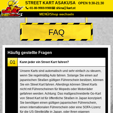
STREET KART ASAKUSA
OPEN 9:30-21:30
📞+81-80-9988-9988
📧
shina@kart.st
MENÜ/Shop wechseln
START
FAQ
Über uns
Spezifikationen
Preise
Anfahrt
Bewertungen
FAQ
Unternehmen
Buchung
Häufig gestellte Fragen
Shop wechseln
01
Kann jeder ein Street Kart fahren?
Tokio Shinagawa
Tokio Akihabara#1
Unsere Karts sind automatisch und sehr einfach zu steuern,
wenn Sie regelmäßig Auto fahren. Solange Sie einen auf
Tokio Akihabara#2
Tokio Shibuya
japanischen Straßen gültigen Führerschein besitzen, können
Tokio Shibuya Annex
Tokio Bucht
Sie ein Street Kart fahren. Allerdings können Street Karts
nicht mit Führerscheinen für Mopeds oder Motorräder
Tokio Asakusa
Osaka
gefahren werden. Achtung: Das maßgeschneiderte Go-Kart
von Street Kart ist für öffentliche Straßen in Japan konzipiert.
Okinawa
Sie benötigen einen gültigen japanischen Führerschein,
einen internationalen Führerschein oder eine SOFA-Lizenz
für die US-Streitkräfte in Japan, oder Ihren eigenen