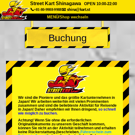
Street Kart Shinagawa
OPEN 10:00-22:00
📞+81-80-9988-9988
📧
shina@kart.st
MENÜ/Shop wechseln
START
Buchung
Über uns
Spezifikationen
Preise
Anfahrt
Bewertungen
FAQ
Unternehmen
Buchung
Shop wechseln
Tokio Shinagawa
Tokio Akihabara#1
Tokio Akihabara#2
Tokio Shibuya
Wir sind die
Pioniere
und das
größte Kartunternehmen
in
Tokio Shibuya Annex
Tokio Bucht
Japan! Wir arbeiten weiterhin mit
vielen Prominenten
zusammen und sind die
beliebteste Aktivität
für Reisende
in Japan! Daher empfehlen wir Ihnen dringend,
so schnell
Tokio Asakusa
Osaka
wie möglich zu buchen.
Achtung! Wenn Sie ohne die erforderlichen
Okinawa
Originaldokumente zu unserem Geschäft kommen,
können Sie nicht an der Aktivität teilnehmen und erhalten
keine Rückerstattung.
(beschrieben
„Führerschein zum