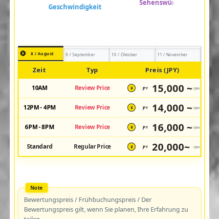
8 / August
9 / September
10 / Oktober
11 / November
Zeit
Typ
Preis (JPY)
15,000 ~
10AM
Review Price
JPY
/pax
¥
14,000 ~
12PM - 4PM
Review Price
JPY
/pax
¥
16,000 ~
6PM - 8PM
Review Price
JPY
/pax
¥
20,000~
Standard
Regular Price
JPY
/pax
¥
Bewertungspreis / Frühbuchungspreis / Der
Bewertungspreis gilt, wenn Sie planen, Ihre Erfahrung zu
teilen.