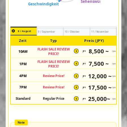
8 / August
9 / September
10 / Oktober
11 / November
Zeit
Typ
Preis (JPY)
FLASH SALE REVIEW
8,500 ~
10AM
JPY
/pax
¥
PRICE!
FLASH SALE REVIEW
7,500 ~
1PM
JPY
/pax
¥
PRICE!
12,000 ~
4PM
Review Price!
JPY
/pax
¥
17,500 ~
7PM
Review Price!
JPY
/pax
¥
25,000~
Standard
Regular Price
JPY
/pax
¥