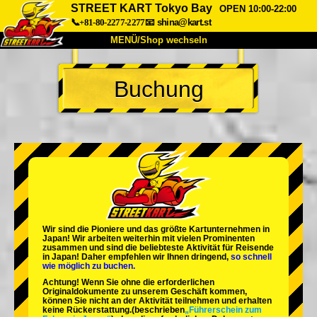
STREET KART Tokyo Bay
OPEN 10:00-22:00
📞+81-80-2277-2277
📧
shina@kart.st
MENÜ/Shop wechseln
START
Buchung
Über uns
Spezifikationen
Preise
Anfahrt
Bewertungen
FAQ
Unternehmen
Buchung
Shop wechseln
Tokio Shinagawa
Tokio Akihabara#1
Tokio Akihabara#2
Tokio Shibuya
Wir sind die
Pioniere
und das
größte Kartunternehmen
in
Tokio Shibuya Annex
Tokio Bucht
Japan! Wir arbeiten weiterhin mit
vielen Prominenten
zusammen und sind die
beliebteste Aktivität
für Reisende
in Japan! Daher empfehlen wir Ihnen dringend,
so schnell
Tokio Asakusa
Osaka
wie möglich zu buchen.
Achtung! Wenn Sie ohne die erforderlichen
Okinawa
Originaldokumente zu unserem Geschäft kommen,
können Sie nicht an der Aktivität teilnehmen und erhalten
keine Rückerstattung.
(beschrieben
„Führerschein zum