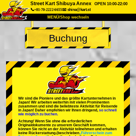
Street Kart Shibuya Annex
OPEN 10:00-22:00
📞+81-70-2222-6655
📧
shina@kart.st
MENÜ/Shop wechseln
START
Buchung
Über uns
Spezifikationen
Preise
Anfahrt
Bewertungen
FAQ
Unternehmen
Buchung
Shop wechseln
Tokio Shinagawa
Tokio Akihabara#1
Tokio Akihabara#2
Tokio Shibuya
Wir sind die
Pioniere
und das
größte Kartunternehmen
in
Tokio Shibuya Annex
Tokio Bucht
Japan! Wir arbeiten weiterhin mit
vielen Prominenten
zusammen und sind die
beliebteste Aktivität
für Reisende
in Japan! Daher empfehlen wir Ihnen dringend,
so schnell
Tokio Asakusa
Osaka
wie möglich zu buchen.
Achtung! Wenn Sie ohne die erforderlichen
Okinawa
Originaldokumente zu unserem Geschäft kommen,
können Sie nicht an der Aktivität teilnehmen und erhalten
keine Rückerstattung.
(beschrieben
„Führerschein zum