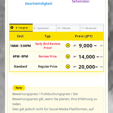
8 / August
9 / September
10 / Oktober
11 / November
Zeit
Typ
Preis (JPY)
Early Bird Review
9,000 ~
10AM - 5:30PM
JPY
/pax
¥
Price!
14,000 ~
6PM - 8PM
Review Price
JPY
/pax
¥
20,000~
Standard
Regular Price
JPY
/pax
¥
Bewertungspreis / Frühbuchungspreis / Der
Bewertungspreis gilt, wenn Sie planen, Ihre Erfahrung zu
teilen.
Dies gilt jedoch nicht für Social-Media-Plattformen, auf