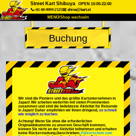
Street Kart Shibuya
OPEN 10:00-22:00
📞+81-80-9999-2525
📧
shina@kart.st
MENÜ/Shop wechseln
START
Buchung
Über uns
Spezifikationen
Preise
Anfahrt
Bewertungen
FAQ
Unternehmen
Buchung
Shop wechseln
Tokio Shinagawa
Tokio Akihabara#1
Tokio Akihabara#2
Tokio Shibuya
Wir sind die
Pioniere
und das
größte Kartunternehmen
in
Tokio Shibuya Annex
Tokio Bucht
Japan! Wir arbeiten weiterhin mit
vielen Prominenten
zusammen und sind die
beliebteste Aktivität
für Reisende
in Japan! Daher empfehlen wir Ihnen dringend,
so schnell
Tokio Asakusa
Osaka
wie möglich zu buchen.
Achtung! Wenn Sie ohne die erforderlichen
Okinawa
Originaldokumente zu unserem Geschäft kommen,
können Sie nicht an der Aktivität teilnehmen und erhalten
keine Rückerstattung.
(beschrieben
„Führerschein zum