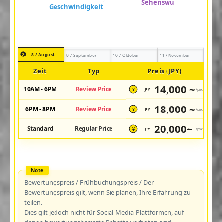
8 / August
9 / September
10 / Oktober
11 / November
Zeit
Typ
Preis (JPY)
14,000 ~
10AM - 6PM
Review Price
JPY
/pax
¥
18,000 ~
6PM - 8PM
Review Price
JPY
/pax
¥
20,000~
Standard
Regular Price
JPY
/pax
¥
Bewertungspreis / Frühbuchungspreis / Der
Bewertungspreis gilt, wenn Sie planen, Ihre Erfahrung zu
teilen.
Dies gilt jedoch nicht für Social-Media-Plattformen, auf
denen bewertungsbasierte Rabatte verboten sind.