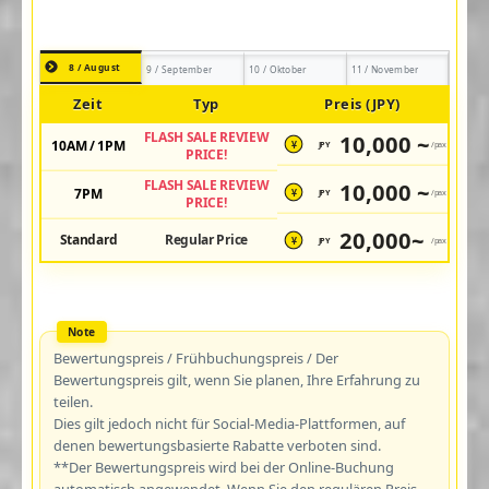
8 / August
9 / September
10 / Oktober
11 / November
Zeit
Typ
Preis (JPY)
FLASH SALE REVIEW
10,000 ~
10AM / 1PM
JPY
/pax
¥
PRICE!
FLASH SALE REVIEW
10,000 ~
7PM
JPY
/pax
¥
PRICE!
20,000~
Standard
Regular Price
JPY
/pax
¥
Bewertungspreis / Frühbuchungspreis / Der
Bewertungspreis gilt, wenn Sie planen, Ihre Erfahrung zu
teilen.
Dies gilt jedoch nicht für Social-Media-Plattformen, auf
denen bewertungsbasierte Rabatte verboten sind.
**Der Bewertungspreis wird bei der Online-Buchung
automatisch angewendet. Wenn Sie den regulären Preis