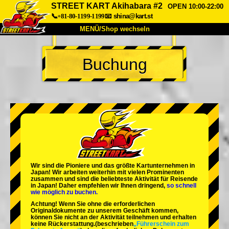
STREET KART Akihabara #2
OPEN 10:00-22:00
📞+81-80-1199-1199
📧
shina@kart.st
MENÜ/Shop wechseln
START
Buchung
Über uns
Spezifikationen
Preise
Anfahrt
Bewertungen
FAQ
Unternehmen
Buchung
Shop wechseln
Tokio Shinagawa
Tokio Akihabara#1
Tokio Akihabara#2
Tokio Shibuya
Wir sind die
Pioniere
und das
größte Kartunternehmen
in
Tokio Shibuya Annex
Tokio Bucht
Japan! Wir arbeiten weiterhin mit
vielen Prominenten
zusammen und sind die
beliebteste Aktivität
für Reisende
in Japan! Daher empfehlen wir Ihnen dringend,
so schnell
Tokio Asakusa
Osaka
wie möglich zu buchen.
Achtung! Wenn Sie ohne die erforderlichen
Okinawa
Originaldokumente zu unserem Geschäft kommen,
können Sie nicht an der Aktivität teilnehmen und erhalten
keine Rückerstattung.
(beschrieben
„Führerschein zum