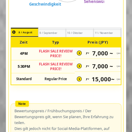
8 / August
9 / September
10 / Oktober
11 / November
Zeit
Typ
Preis (JPY)
FLASH SALE REVIEW
7,000 ~
4PM
JPY
/pax
¥
PRICE!
FLASH SALE REVIEW
7,000 ~
5:30PM
JPY
/pax
¥
PRICE!
15,000~
Standard
Regular Price
JPY
/pax
¥
Bewertungspreis / Frühbuchungspreis / Der
Bewertungspreis gilt, wenn Sie planen, Ihre Erfahrung zu
teilen.
Dies gilt jedoch nicht für Social-Media-Plattformen, auf