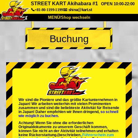
STREET KART Akihabara #1
OPEN 10:00-22:00
📞+81-80-1199-1199
📧
shina@kart.st
MENÜ/Shop wechseln
START
Buchung
Über uns
Spezifikationen
Preise
Anfahrt
Bewertungen
FAQ
Unternehmen
Buchung
Shop wechseln
Tokio Shinagawa
Tokio Akihabara#1
Tokio Akihabara#2
Tokio Shibuya
Wir sind die
Pioniere
und das
größte Kartunternehmen
in
Tokio Shibuya Annex
Tokio Bucht
Japan! Wir arbeiten weiterhin mit
vielen Prominenten
zusammen und sind die
beliebteste Aktivität
für Reisende
in Japan! Daher empfehlen wir Ihnen dringend,
so schnell
Tokio Asakusa
Osaka
wie möglich zu buchen.
Achtung! Wenn Sie ohne die erforderlichen
Okinawa
Originaldokumente zu unserem Geschäft kommen,
können Sie nicht an der Aktivität teilnehmen und erhalten
keine Rückerstattung.
(beschrieben
„Führerschein zum