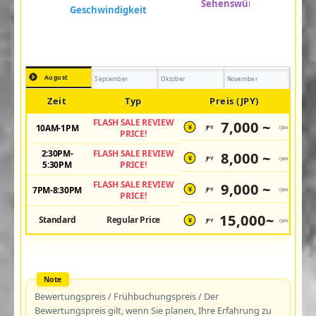
August
September
Oktober
November
Zeit
Typ
Preis (JPY)
FLASH SALE REVIEW
7,000 ~
10AM-1PM
JPY
/pax
¥
PRICE!
2:30PM-
FLASH SALE REVIEW
8,000 ~
JPY
/pax
¥
5:30PM
PRICE!
FLASH SALE REVIEW
9,000 ~
7PM-8:30PM
JPY
/pax
¥
PRICE!
15,000~
Standard
Regular Price
JPY
/pax
¥
Bewertungspreis / Frühbuchungspreis / Der
Bewertungspreis gilt, wenn Sie planen, Ihre Erfahrung zu