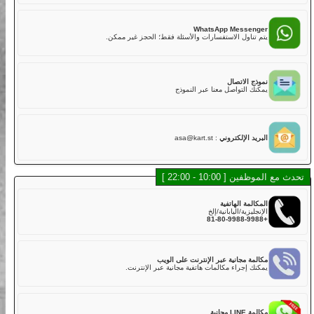
02
هل لديكم تأمين؟
نعم. تشمل خطتنا التأمينية القياسية مع تغطية أساسية في رسوم
LINE Mess
الجولة,
 أسرع للدردشة، الموظفون والشات بوت سيساعدونك.
ولكن عليك دفع الخصم إذا كانت هناك أضرار في الكارت بسبب
الاصطدام أو الخدوش أو القيادة الخشنة أو الحوادث. يتم تحصيل خصم
قدره 50,000 ين لكل مركبة مباشرة بعد الجولة.
WhatsApp Messe
خطة التأمين القياسية تغطي:
اول الاستفسارات والأسئلة فقط؛ الحجز غير ممكن.
・الإصابة الجسدية (بخلاف السائق): 800,000,000 ين
・الأضرار المادية (بخلاف السائق): 2,000,000 ين
・إصابة السائق: 5,000,000 ين
الاتصال
لذلك، نوصي بشدة لعملائنا الكرام اختيار خطة التأمين الكامل عند
التواصل معنا عبر النموذج
الحجز عبر الإنترنت أو في المتجر مقابل رسوم إضافية.
خطة التأمين الكامل تغطي:
・الإصابة الجسدية (بخلاف السائق): 800,000,000 ين
・الأضرار المادية (بخلاف السائق): 2,000,000 ين
 الإلكتروني
:
asa@kart.st
・إصابة السائق: 5,000,000 ين
03
هل توجد كارتات يمكن أن تستوعب أكثر من راكب؟
10 - 22:00 ]
في الوقت الحالي، لا نقدم كارتات تدعم أكثر من راكب في نفس