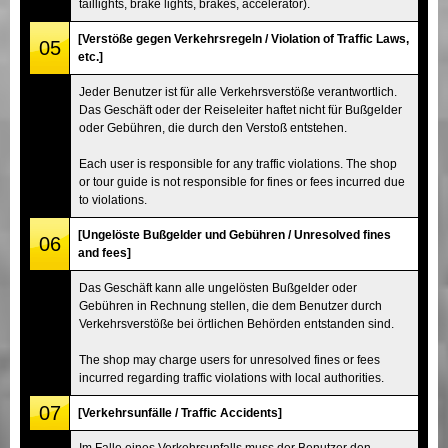
taillights, brake lights, brakes, accelerator).
[Verstöße gegen Verkehrsregeln / Violation of Traffic Laws,
05
etc.]
Jeder Benutzer ist für alle Verkehrsverstöße verantwortlich.
Das Geschäft oder der Reiseleiter haftet nicht für Bußgelder
oder Gebühren, die durch den Verstoß entstehen.
Each user is responsible for any traffic violations. The shop
or tour guide is not responsible for fines or fees incurred due
to violations.
[Ungelöste Bußgelder und Gebühren / Unresolved fines
06
and fees]
Das Geschäft kann alle ungelösten Bußgelder oder
Gebühren in Rechnung stellen, die dem Benutzer durch
Verkehrsverstöße bei örtlichen Behörden entstanden sind.
The shop may charge users for unresolved fines or fees
incurred regarding traffic violations with local authorities.
07
[Verkehrsunfälle / Traffic Accidents]
Im Falle eines Verkehrsunfalls muss der Benutzer den