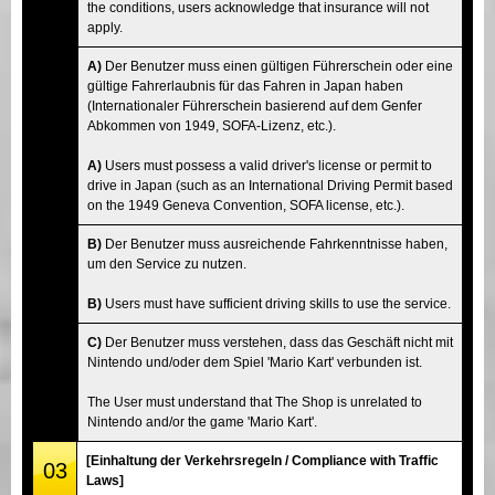
the conditions, users acknowledge that insurance will not
apply.
A)
Der Benutzer muss einen gültigen Führerschein oder eine
gültige Fahrerlaubnis für das Fahren in Japan haben
(Internationaler Führerschein basierend auf dem Genfer
Abkommen von 1949, SOFA-Lizenz, etc.).
A)
Users must possess a valid driver's license or permit to
drive in Japan (such as an International Driving Permit based
on the 1949 Geneva Convention, SOFA license, etc.).
B)
Der Benutzer muss ausreichende Fahrkenntnisse haben,
um den Service zu nutzen.
B)
Users must have sufficient driving skills to use the service.
C)
Der Benutzer muss verstehen, dass das Geschäft nicht mit
Nintendo und/oder dem Spiel 'Mario Kart' verbunden ist.
The User must understand that The Shop is unrelated to
Nintendo and/or the game 'Mario Kart'.
[Einhaltung der Verkehrsregeln / Compliance with Traffic
03
Laws]