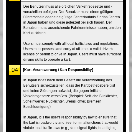
Der Benutzer muss alle örtlichen Verkehrsgesetze und -
vorschriften befolgen. Der Benutzer muss einen gültigen
Führerschein oder eine gültige Fahrerlaubnis für das Fahren
in Japan haben und diese jederzeit bei sich tragen. Der
Benutzer muss ausreichende Fahrkenntnisse haben, um den
Kart zu fahren.
Users must comply with all local traffic laws and regulations.
Users must possess and carry at all times a valid driver's
license or permit to drive in Japan. Users must have sufficient
driving skills to operate a kart.
04
[Kart-Verantwortung / Kart Responsibility]
In Japan ist es nach dem Gesetz die Verantwortung des
Benutzers sicherzustellen, dass der Kart betriebsbereit ist
und keine Störungen aufweist, die gegen örtliche
Verkehrsgesetze verstoßen. (Beispiel: Seitliche Blinklichter,
Scheinwerfer, Rücklichter, Bremslichter, Bremsen,
Beschleunigung)
In Japan, it is the user's responsibility by law to ensure that
the kart is roadworthy and free from malfunctions that would
violate local traffic laws (e.g., side signal lights, headlights,