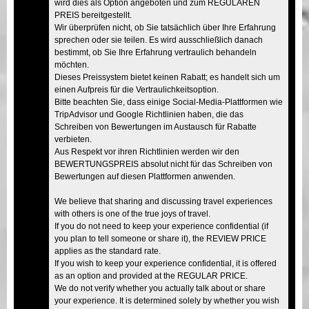
wird dies als Option angeboten und zum REGULÄREN
PREIS bereitgestellt.
Wir überprüfen nicht, ob Sie tatsächlich über Ihre Erfahrung
sprechen oder sie teilen. Es wird ausschließlich danach
bestimmt, ob Sie Ihre Erfahrung vertraulich behandeln
möchten.
Dieses Preissystem bietet keinen Rabatt; es handelt sich um
einen Aufpreis für die Vertraulichkeitsoption.
Bitte beachten Sie, dass einige Social-Media-Plattformen wie
TripAdvisor und Google Richtlinien haben, die das
Schreiben von Bewertungen im Austausch für Rabatte
verbieten.
Aus Respekt vor ihren Richtlinien werden wir den
BEWERTUNGSPREIS absolut nicht für das Schreiben von
Bewertungen auf diesen Plattformen anwenden.
We believe that sharing and discussing travel experiences
with others is one of the true joys of travel.
If you do not need to keep your experience confidential (if
you plan to tell someone or share it), the REVIEW PRICE
applies as the standard rate.
If you wish to keep your experience confidential, it is offered
as an option and provided at the REGULAR PRICE.
We do not verify whether you actually talk about or share
your experience. It is determined solely by whether you wish