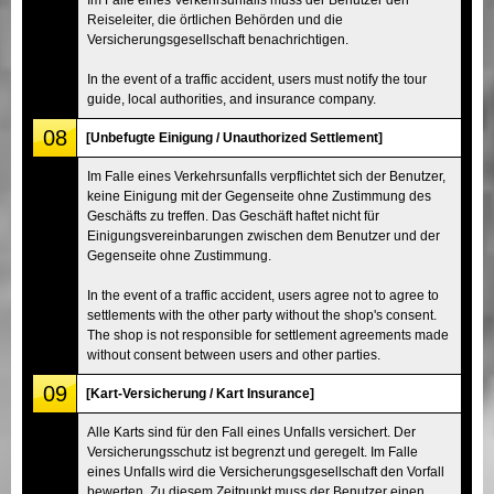
Reiseleiter, die örtlichen Behörden und die
Versicherungsgesellschaft benachrichtigen.
In the event of a traffic accident, users must notify the tour
guide, local authorities, and insurance company.
08
[Unbefugte Einigung / Unauthorized Settlement]
Im Falle eines Verkehrsunfalls verpflichtet sich der Benutzer,
keine Einigung mit der Gegenseite ohne Zustimmung des
Geschäfts zu treffen. Das Geschäft haftet nicht für
Einigungsvereinbarungen zwischen dem Benutzer und der
Gegenseite ohne Zustimmung.
In the event of a traffic accident, users agree not to agree to
settlements with the other party without the shop's consent.
The shop is not responsible for settlement agreements made
without consent between users and other parties.
09
[Kart-Versicherung / Kart Insurance]
Alle Karts sind für den Fall eines Unfalls versichert. Der
Versicherungsschutz ist begrenzt und geregelt. Im Falle
eines Unfalls wird die Versicherungsgesellschaft den Vorfall
bewerten. Zu diesem Zeitpunkt muss der Benutzer einen