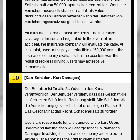
Selbstbehalt von 50.000 japanischen Yen zahlen. Wenn die
Versicherungsgesellschaft den Unfall als Folge
rücksichtslosen Fahrens bewertet, kann der Benutzer vom
Versicherungsschutz ausgeschlossen werden.
All karts are insured against accidents. The insurance
coverage is limited and regulated. In the event of an
accident, the insurance company will evaluate the case. At
this point, users must pay a deductible of 50,000 yen. If the
insurance company evaluates that the accident was the
result of reckless driving, users may not receive
compensation.
10
[Kart-Schäden / Kart Damages]
Der Benutzer ist für alle Schäden an den Karts
verantwortlich. Der Benutzer versteht, dass das Geschäft die
tatsächlichen Schäden in Rechnung stellt. Alle Schäden, die
die Versicherungsgesellschaft betreffen, folgen Klausel 9.
Das Geschäft hat das Recht, Schadenersatz zu fordern.
Users are responsible for any damage to the kart. Users
understand that the shop will charge for actual damages.
Damages involving the insurance company are subject to
Article 9. The shop has the right to claim damages.