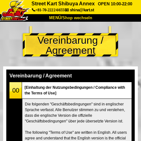
Street Kart Shibuya Annex
OPEN 10:00-22:00
📞+81-70-2222-6655
📧
shina@kart.st
MENÜ/Shop wechseln
START
Vereinbarung /
Über uns
Spezifikationen
Preise
Agreement
Anfahrt
Bewertungen
FAQ
Unternehmen
Buchung
Shop wechseln
Vereinbarung / Agreement
Tokio Shinagawa
Tokio Akihabara#1
[Einhaltung der Nutzungsbedingungen / Compliance with
00
the Terms of Use]
Tokio Akihabara#2
Tokio Shibuya
Die folgenden "Geschäftsbedingungen" sind in englischer
Tokio Shibuya Annex
Tokio Bucht
Sprache verfasst. Alle Benutzer stimmen zu und verstehen,
dass die englische Version die offizielle
Tokio Asakusa
Osaka
"Geschäftsbedingungen" über jede übersetzte Version ist.
Okinawa
The following "Terms of Use" are written in English. All users
agree and understand that the English version is the official