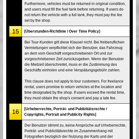
Furthermore, vehicles must be returned in original condition,
and users must fill the fuel tank before returning. If users do
not return the vehicle with a full tank, they must pay the fee
set by the shop.
15
[Überstunden-Richtlinie / Over Time Policy]
Bei Tour-Kunden gilt diese Klausel nicht. Bei freiberuflichen
Vermietungen verpflichtet sich der Benutzer, das Fahrzeug
an dem vom Geschäft vorgeschriebenen Ort und zur
vorgeschriebenen Zeit zurückzugeben. Wenn der Benutzer
die Mietzeit überschreitet, muss er die Zustimmung des
Geschäfts einholen und eine Verspätungsgebühr zahlen.
This clause does not apply to tour customers. For freelance
rental, users promise to return vehicles at the location and
time designated by the shop. If users exceed the rental time,
they must obtain the shop's consent and pay a late fee.
[Urheberrechte, Porträt- und Publizitätsrechte /
16
Copyrights, Portrait and Publicity Rights]
Der Benutzer stimmt zu, keine Ansprüche auf Urheberrechte,
Porträt- und Publizitätsrechte im Zusammenhang mit
Fotografien bezüglich der Nutzung der Karts und der