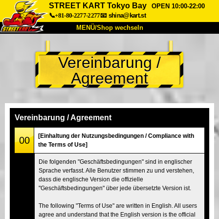
STREET KART Tokyo Bay
OPEN 10:00-22:00
📞+81-80-2277-2277
📧
shina@kart.st
MENÜ/Shop wechseln
START
Vereinbarung /
Über uns
Spezifikationen
Preise
Agreement
Anfahrt
Bewertungen
FAQ
Unternehmen
Buchung
Shop wechseln
Vereinbarung / Agreement
Tokio Shinagawa
Tokio Akihabara#1
[Einhaltung der Nutzungsbedingungen / Compliance with
00
the Terms of Use]
Tokio Akihabara#2
Tokio Shibuya
Die folgenden "Geschäftsbedingungen" sind in englischer
Tokio Shibuya Annex
Tokio Bucht
Sprache verfasst. Alle Benutzer stimmen zu und verstehen,
dass die englische Version die offizielle
Tokio Asakusa
Osaka
"Geschäftsbedingungen" über jede übersetzte Version ist.
Okinawa
The following "Terms of Use" are written in English. All users
agree and understand that the English version is the official