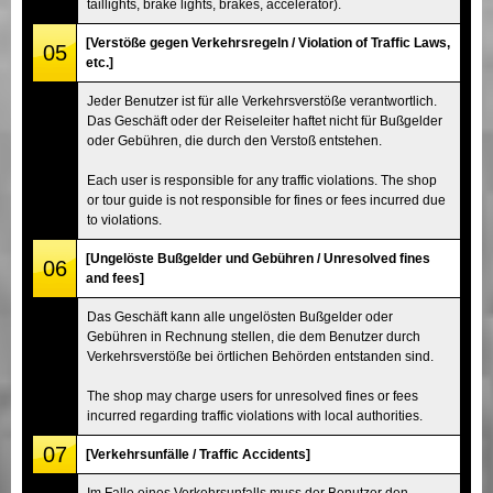
taillights, brake lights, brakes, accelerator).
[Verstöße gegen Verkehrsregeln / Violation of Traffic Laws,
05
etc.]
Jeder Benutzer ist für alle Verkehrsverstöße verantwortlich.
Das Geschäft oder der Reiseleiter haftet nicht für Bußgelder
oder Gebühren, die durch den Verstoß entstehen.
Each user is responsible for any traffic violations. The shop
or tour guide is not responsible for fines or fees incurred due
to violations.
[Ungelöste Bußgelder und Gebühren / Unresolved fines
06
and fees]
Das Geschäft kann alle ungelösten Bußgelder oder
Gebühren in Rechnung stellen, die dem Benutzer durch
Verkehrsverstöße bei örtlichen Behörden entstanden sind.
The shop may charge users for unresolved fines or fees
incurred regarding traffic violations with local authorities.
07
[Verkehrsunfälle / Traffic Accidents]
Im Falle eines Verkehrsunfalls muss der Benutzer den