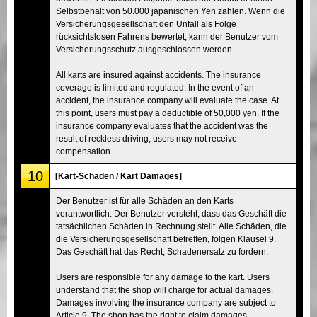
Selbstbehalt von 50.000 japanischen Yen zahlen. Wenn die
Versicherungsgesellschaft den Unfall als Folge
rücksichtslosen Fahrens bewertet, kann der Benutzer vom
Versicherungsschutz ausgeschlossen werden.
All karts are insured against accidents. The insurance
coverage is limited and regulated. In the event of an
accident, the insurance company will evaluate the case. At
this point, users must pay a deductible of 50,000 yen. If the
insurance company evaluates that the accident was the
result of reckless driving, users may not receive
compensation.
10
[Kart-Schäden / Kart Damages]
Der Benutzer ist für alle Schäden an den Karts
verantwortlich. Der Benutzer versteht, dass das Geschäft die
tatsächlichen Schäden in Rechnung stellt. Alle Schäden, die
die Versicherungsgesellschaft betreffen, folgen Klausel 9.
Das Geschäft hat das Recht, Schadenersatz zu fordern.
Users are responsible for any damage to the kart. Users
understand that the shop will charge for actual damages.
Damages involving the insurance company are subject to
Article 9. The shop has the right to claim damages.