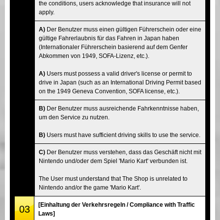
the conditions, users acknowledge that insurance will not
apply.
A)
Der Benutzer muss einen gültigen Führerschein oder eine
gültige Fahrerlaubnis für das Fahren in Japan haben
(Internationaler Führerschein basierend auf dem Genfer
Abkommen von 1949, SOFA-Lizenz, etc.).
A)
Users must possess a valid driver's license or permit to
drive in Japan (such as an International Driving Permit based
on the 1949 Geneva Convention, SOFA license, etc.).
B)
Der Benutzer muss ausreichende Fahrkenntnisse haben,
um den Service zu nutzen.
B)
Users must have sufficient driving skills to use the service.
C)
Der Benutzer muss verstehen, dass das Geschäft nicht mit
Nintendo und/oder dem Spiel 'Mario Kart' verbunden ist.
The User must understand that The Shop is unrelated to
Nintendo and/or the game 'Mario Kart'.
[Einhaltung der Verkehrsregeln / Compliance with Traffic
03
Laws]