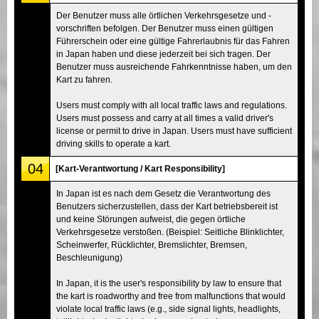
Der Benutzer muss alle örtlichen Verkehrsgesetze und -
vorschriften befolgen. Der Benutzer muss einen gültigen
Führerschein oder eine gültige Fahrerlaubnis für das Fahren
in Japan haben und diese jederzeit bei sich tragen. Der
Benutzer muss ausreichende Fahrkenntnisse haben, um den
Kart zu fahren.
Users must comply with all local traffic laws and regulations.
Users must possess and carry at all times a valid driver's
license or permit to drive in Japan. Users must have sufficient
driving skills to operate a kart.
04
[Kart-Verantwortung / Kart Responsibility]
In Japan ist es nach dem Gesetz die Verantwortung des
Benutzers sicherzustellen, dass der Kart betriebsbereit ist
und keine Störungen aufweist, die gegen örtliche
Verkehrsgesetze verstoßen. (Beispiel: Seitliche Blinklichter,
Scheinwerfer, Rücklichter, Bremslichter, Bremsen,
Beschleunigung)
In Japan, it is the user's responsibility by law to ensure that
the kart is roadworthy and free from malfunctions that would
violate local traffic laws (e.g., side signal lights, headlights,