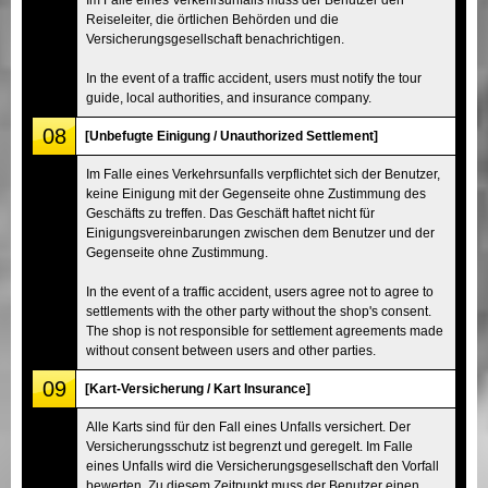
Reiseleiter, die örtlichen Behörden und die
Versicherungsgesellschaft benachrichtigen.
In the event of a traffic accident, users must notify the tour
guide, local authorities, and insurance company.
08
[Unbefugte Einigung / Unauthorized Settlement]
Im Falle eines Verkehrsunfalls verpflichtet sich der Benutzer,
keine Einigung mit der Gegenseite ohne Zustimmung des
Geschäfts zu treffen. Das Geschäft haftet nicht für
Einigungsvereinbarungen zwischen dem Benutzer und der
Gegenseite ohne Zustimmung.
In the event of a traffic accident, users agree not to agree to
settlements with the other party without the shop's consent.
The shop is not responsible for settlement agreements made
without consent between users and other parties.
09
[Kart-Versicherung / Kart Insurance]
Alle Karts sind für den Fall eines Unfalls versichert. Der
Versicherungsschutz ist begrenzt und geregelt. Im Falle
eines Unfalls wird die Versicherungsgesellschaft den Vorfall
bewerten. Zu diesem Zeitpunkt muss der Benutzer einen