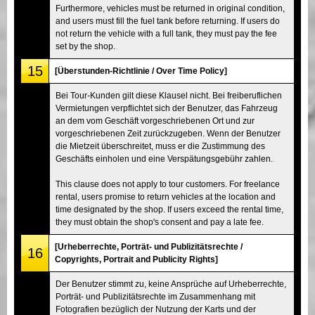
Furthermore, vehicles must be returned in original condition,
and users must fill the fuel tank before returning. If users do
not return the vehicle with a full tank, they must pay the fee
set by the shop.
15
[Überstunden-Richtlinie / Over Time Policy]
Bei Tour-Kunden gilt diese Klausel nicht. Bei freiberuflichen
Vermietungen verpflichtet sich der Benutzer, das Fahrzeug
an dem vom Geschäft vorgeschriebenen Ort und zur
vorgeschriebenen Zeit zurückzugeben. Wenn der Benutzer
die Mietzeit überschreitet, muss er die Zustimmung des
Geschäfts einholen und eine Verspätungsgebühr zahlen.
This clause does not apply to tour customers. For freelance
rental, users promise to return vehicles at the location and
time designated by the shop. If users exceed the rental time,
they must obtain the shop's consent and pay a late fee.
[Urheberrechte, Porträt- und Publizitätsrechte /
16
Copyrights, Portrait and Publicity Rights]
Der Benutzer stimmt zu, keine Ansprüche auf Urheberrechte,
Porträt- und Publizitätsrechte im Zusammenhang mit
Fotografien bezüglich der Nutzung der Karts und der