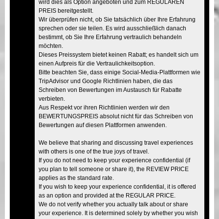
wird dies als Option angeboten und zum REGULÄREN
PREIS bereitgestellt.
Wir überprüfen nicht, ob Sie tatsächlich über Ihre Erfahrung
sprechen oder sie teilen. Es wird ausschließlich danach
bestimmt, ob Sie Ihre Erfahrung vertraulich behandeln
möchten.
Dieses Preissystem bietet keinen Rabatt; es handelt sich um
einen Aufpreis für die Vertraulichkeitsoption.
Bitte beachten Sie, dass einige Social-Media-Plattformen wie
TripAdvisor und Google Richtlinien haben, die das
Schreiben von Bewertungen im Austausch für Rabatte
verbieten.
Aus Respekt vor ihren Richtlinien werden wir den
BEWERTUNGSPREIS absolut nicht für das Schreiben von
Bewertungen auf diesen Plattformen anwenden.
We believe that sharing and discussing travel experiences
with others is one of the true joys of travel.
If you do not need to keep your experience confidential (if
you plan to tell someone or share it), the REVIEW PRICE
applies as the standard rate.
If you wish to keep your experience confidential, it is offered
as an option and provided at the REGULAR PRICE.
We do not verify whether you actually talk about or share
your experience. It is determined solely by whether you wish